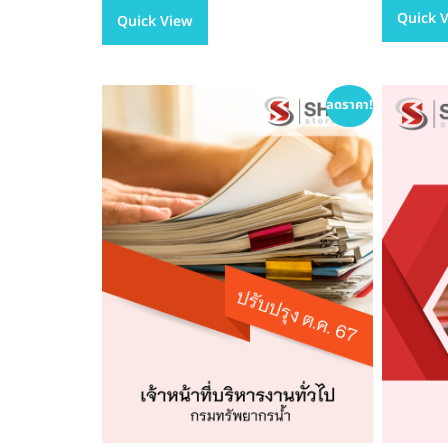
Quick 
Quick View
multiple
฿605.00
variants.
The
options
ลดราคา!
may
be
chosen
on
the
product
page