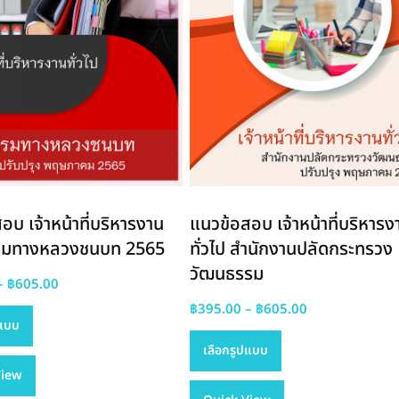
page
product
page
อบ เจ้าหน้าที่บริหารงาน
แนวข้อสอบ เจ้าหน้าที่บริหารง
 กรมทางหลวงชนบท 2565
ทั่วไป สำนักงานปลัดกระทรวง
วัฒนธรรม
Price
–
฿
605.00
This
range:
Price
฿
395.00
–
฿
605.00
ปแบบ
product
฿395.00
This
range:
เลือกรูปแบบ
has
through
product
฿395.00
View
multiple
฿605.00
has
through