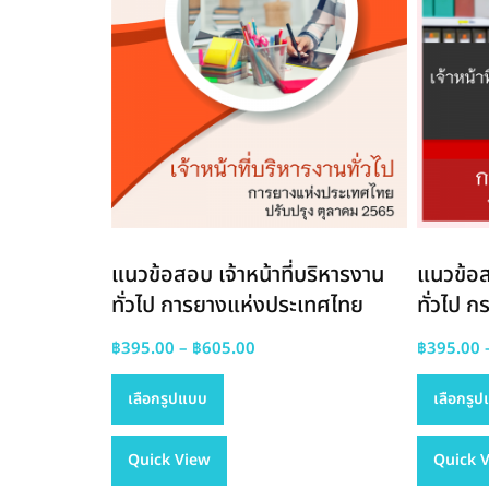
page
แนวข้อสอบ เจ้าหน้าที่บริหารงาน
แนวข้อส
ทั่วไป การยางแห่งประเทศไทย
ทั่วไป
Price
฿
395.00
–
฿
605.00
฿
395.00
This
range:
เลือกรูปแบบ
เลือกรู
product
฿395.00
has
through
Quick View
multiple
฿605.00
Quick 