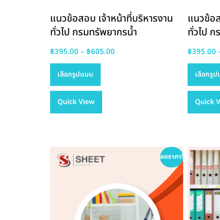
แนวข้อสอบ เจ้าหน้าที่บริหารงาน
แนวข้อส
ทั่วไป กรมทรัพยากรน้ำ
ทั่วไป 
Price
฿
395.00
–
฿
605.00
฿
395.00
This
range:
เลือกรูปแบบ
เลือกรู
product
฿395.00
has
through
Quick View
multiple
฿605.00
Quick 
variants.
The
options
may
ลดราคา!
be
chosen
on
the
product