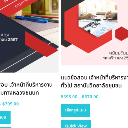
แนวข้อสอบ เจ้าหน้าที่บริหารง
อบ เจ้าหน้าที่บริหารงาน
ทั่วไป สถาบันวิทยาลัยชุมชน
 กรมทางหลวงชนบท
Price
฿
395.00
–
฿
670.00
Price
This
range:
–
฿
705.00
เลือกรูปแบบ
This
range:
product
฿395.00
ปแบบ
product
฿395.00
has
through
has
through
Quick View
multiple
฿670.00