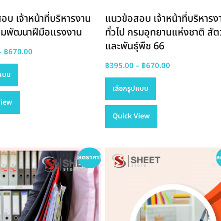
อบ เจ้าหน้าที่บริหารงาน
แนวข้อสอบ เจ้าหน้าที่บริหารง
กรมพัฒนาฝีมือแรงงาน
ทั่วไป กรมอุทยานแห่งชาติ สัตว
และพันธุ์พืช 66
Price
–
฿
670.00
This
range:
Price
฿
395.00
–
฿
670.00
ปแบบ
product
฿395.00
This
range:
เลือกรูปแบบ
has
through
product
฿395.00
View
multiple
฿670.00
has
through
variants.
Quick View
multiple
฿670.00
The
variants.
options
The
may
options
ลดราคา!
ล
be
may
chosen
be
on
chosen
the
on
product
the