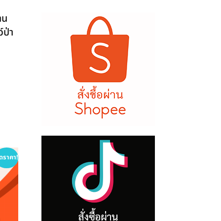
าน
์ป่า
ดราคา!