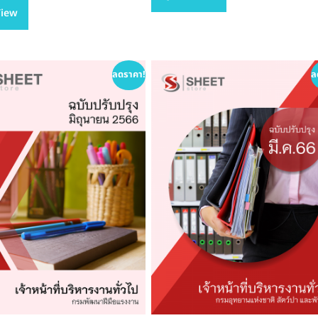
View
multiple
฿705.00
variants.
variants.
The
The
options
options
may
ลดราคา!
ล
may
be
be
chosen
chosen
on
on
the
the
product
product
page
page