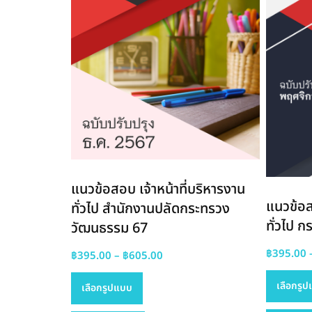
แนวข้อสอบ เจ้าหน้าที่บริหารงาน
แนวข้อส
ทั่วไป สำนักงานปลัดกระทรวง
ทั่วไป
วัฒนธรรม 67
฿
395.00
Price
฿
395.00
–
฿
605.00
This
range:
เลือกรู
เลือกรูปแบบ
product
฿395.00
has
through