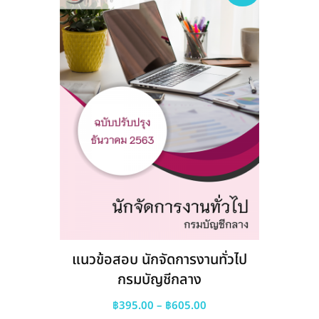
may
be
chosen
on
the
product
page
แนวข้อสอบ นักจัดการงานทั่วไป
กรมบัญชีกลาง
Price
฿
395.00
–
฿
605.00