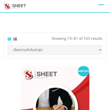
Skip
to
content
Sort
Showing 73–81 of 103 results
by
lates
ลดราคา!