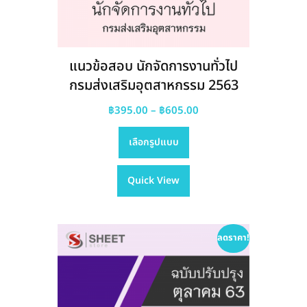
แนวข้อสอบ นักจัดการงานทั่วไป
กรมส่งเสริมอุตสาหกรรม 2563
Price
฿
395.00
–
฿
605.00
This
range:
เลือกรูปแบบ
product
฿395.00
has
through
Quick View
multiple
฿605.00
variants.
The
options
ลดราคา!
may
be
chosen
on