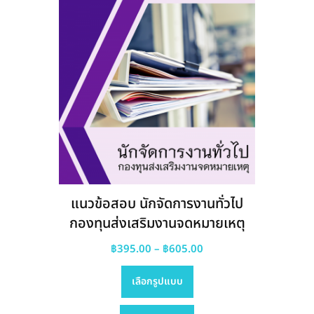
the
product
page
แนวข้อสอบ นักจัดการงานทั่วไป
กองทุนส่งเสริมงานจดหมายเหตุ
Price
฿
395.00
–
฿
605.00
This
range:
เลือกรูปแบบ
product
฿395.00
has
through