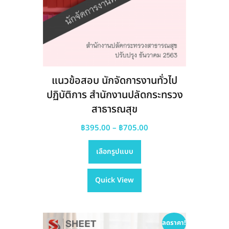
แนวข้อสอบ นักจัดการงานทั่วไป
ปฏิบัติการ สำนักงานปลัดกระทรวง
สาธารณสุข
Price
฿
395.00
–
฿
705.00
This
range:
เลือกรูปแบบ
product
฿395.00
has
through
Quick View
multiple
฿705.00
variants.
The
options
ลดราคา!