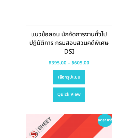
page
แนวข้อสอบ นักจัดการงานทั่วไป
ปฏิบัติการ กรมสอบสวนคดีพิเศษ
DSI
Price
฿
395.00
–
฿
605.00
This
range:
เลือกรูปแบบ
product
฿395.00
has
through
Quick View
multiple
฿605.00
variants.
The
options
ลดราคา!
may
be