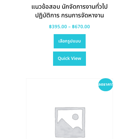
แนวข้อสอบ นักจัดการงานทั่วไป
ปฏิบัติการ กรมการจัดหางาน
Price
฿
395.00
–
฿
670.00
This
range:
เลือกรูปแบบ
product
฿395.00
has
through
Quick View
multiple
฿670.00
variants.
The
options
ลดราคา!
may
be
chosen
on
the
product