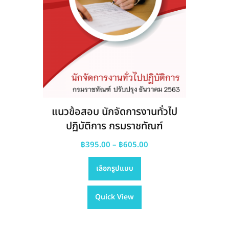
แนวข้อสอบ นักจัดการงานทั่วไป
ปฏิบัติการ กรมราชทัณฑ์
Price
฿
395.00
–
฿
605.00
This
range:
เลือกรูปแบบ
product
฿395.00
has
through
Quick View
multiple
฿605.00
variants.
The