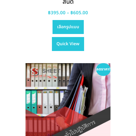
สันติ
Price
฿
395.00
–
฿
605.00
This
range:
เลือกรูปแบบ
product
฿395.00
has
through
Quick View
multiple
฿605.00
variants.
The
options
ลดราคา!
may
be
chosen
on
the
product
page