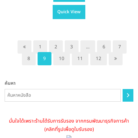
has
through
Quick View
multiple
฿605.00
variants.
The
options
may
1
2
3
…
6
7
be
8
9
10
11
12
chosen
on
the
ค้นหา
product
page
มั่นใจได้เพราะร้านได้รับการรับรอง จากกรมพัฒนาธุรกิจการค้า
(คลิกที่รูปเพื่อดูใบรับรอง)