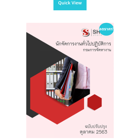
Quick View
multiple
฿605.00
variants.
The
options
ลดราคา!
may
be
chosen
on
the
product
page