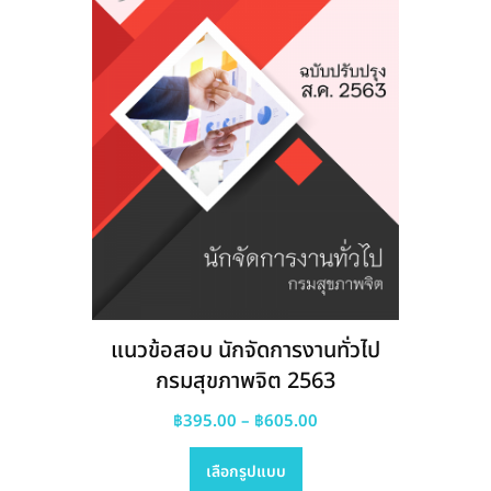
chosen
on
the
product
page
แนวข้อสอบ นักจัดการงานทั่วไป
กรมสุขภาพจิต 2563
Price
฿
395.00
–
฿
605.00
This
range:
เลือกรูปแบบ
product
฿395.00