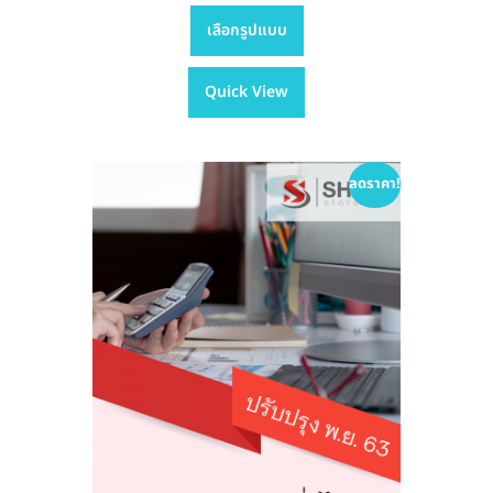
This
range:
เลือกรูปแบบ
product
฿395.00
has
through
Quick View
multiple
฿605.00
variants.
The
options
ลดราคา!
may
be
chosen
on
the
product
page