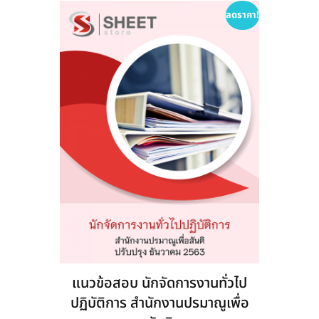
options
ลดราคา!
may
be
chosen
on
the
product
page
แนวข้อสอบ นักจัดการงานทั่วไป
ปฏิบัติการ สำนักงานปรมาณูเพื่อ