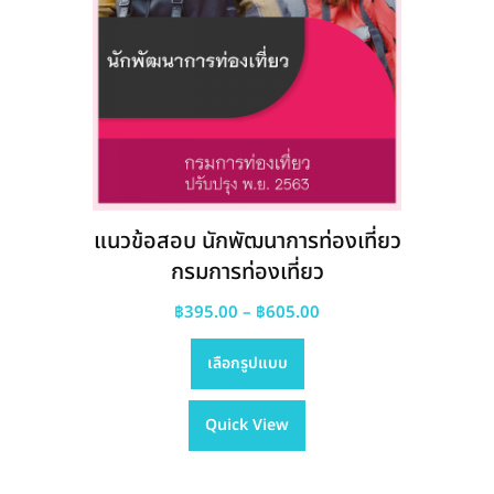
แนวข้อสอบ นักพัฒนาการท่องเที่ยว
กรมการท่องเที่ยว
Price
฿
395.00
–
฿
605.00
This
range:
เลือกรูปแบบ
product
฿395.00
has
through
Quick View
multiple
฿605.00
variants.
The