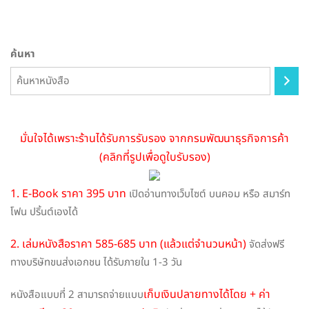
options
may
be
ค้นหา
chosen
on
the
product
page
มั่นใจได้เพราะร้านได้รับการรับรอง จากกรมพัฒนาธุรกิจการค้า
(คลิกที่รูปเพื่อดูใบรับรอง)
1. E-Book ราคา 395 บาท
เปิดอ่านทางเว็บไซต์ บนคอม หรือ สมาร์ท
โฟน ปริ้นต์เองได้
2. เล่มหนังสือราคา 585-685 บาท (แล้วแต่จำนวนหน้า)
จัดส่งฟรี
ทางบริษัทขนส่งเอกชน ได้รับภายใน 1-3 วัน
เก็บเงินปลายทางได้โดย + ค่า
หนังสือแบบที่ 2 สามารถจ่ายแบบ