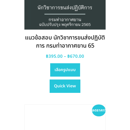
แนวข้อสอบ นักวิชาการขนส่งปฏิบัติ
การ กรมท่าอากาศยาน 65
Price
฿
395.00
–
฿
670.00
This
range:
เลือกรูปแบบ
product
฿395.00
has
through
Quick View
multiple
฿670.00
variants.
The
options
ลดราคา!
may
be