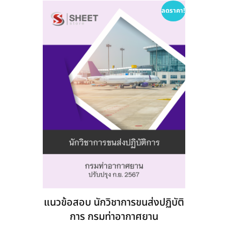
options
ลดราคา!
may
be
chosen
on
the
product
page
แนวข้อสอบ นักวิชาการขนส่งปฏิบัติ
การ กรมท่าอากาศยาน