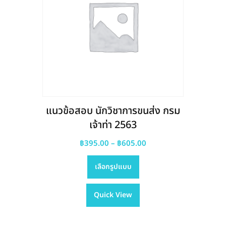
chosen
on
the
product
page
แนวข้อสอบ นักวิชาการขนส่ง กรม
เจ้าท่า 2563
Price
฿
395.00
–
฿
605.00
This
range:
เลือกรูปแบบ
product
฿395.00
has
through
Quick View
multiple
฿605.00
variants.
The