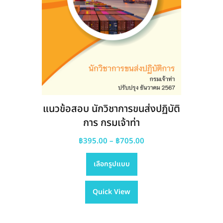
แนวข้อสอบ นักวิชาการขนส่งปฏิบัติ
การ กรมเจ้าท่า
Price
฿
395.00
–
฿
705.00
This
range:
เลือกรูปแบบ
product
฿395.00
has
through
Quick View
multiple
฿705.00
variants.
The