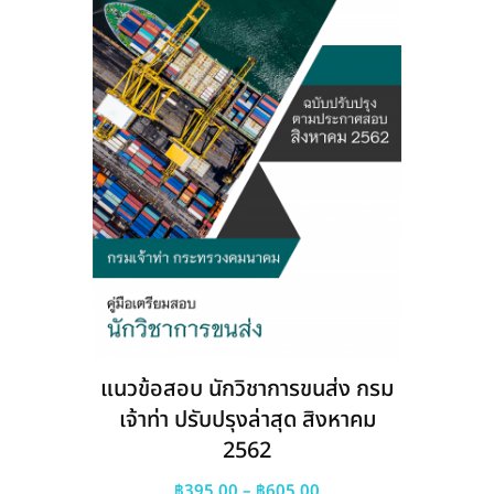
be
chosen
on
the
product
page
แนวข้อสอบ นักวิชาการขนส่ง กรม
เจ้าท่า ปรับปรุงล่าสุด สิงหาคม
2562
Price
฿
395.00
–
฿
605.00