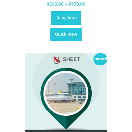
Price
฿
395.00
–
฿
770.00
This
range:
เลือกรูปแบบ
product
฿395.00
has
through
Quick View
multiple
฿770.00
variants.
The
options
ลดราคา!
may
be
chosen
on
the
product
page