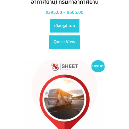
อากาศยาน) กรมท่าอากาศยาน
Price
฿
395.00
–
฿
605.00
This
range:
เลือกรูปแบบ
product
฿395.00
has
through
Quick View
multiple
฿605.00
variants.
The
options
ลดราคา!
may
be
chosen
on
the
product
page