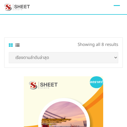
Skip
to
content
Sort
Showing all 8 results
by
lates
ลดราคา!