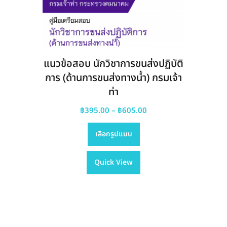
แนวข้อสอบ นักวิชาการขนส่งปฏิบัติ
การ (ด้านการขนส่งทางน้ำ) กรมเจ้า
ท่า
Price
฿
395.00
–
฿
605.00
This
range:
เลือกรูปแบบ
product
฿395.00
has
through
Quick View
multiple
฿605.00
variants.
The
options
may