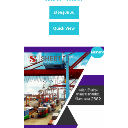
This
range:
เลือกรูปแบบ
product
฿395.00
has
through
Quick View
multiple
฿605.00
variants.
The
options
ลดราคา!
may
be
chosen
on
the
product
page