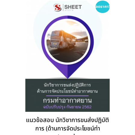
options
ลดราคา!
may
be
chosen
on
the
product
page
แนวข้อสอบ นักวิชาการขนส่งปฏิบัติ
การ (ด้านการจัดประโยชน์ท่า