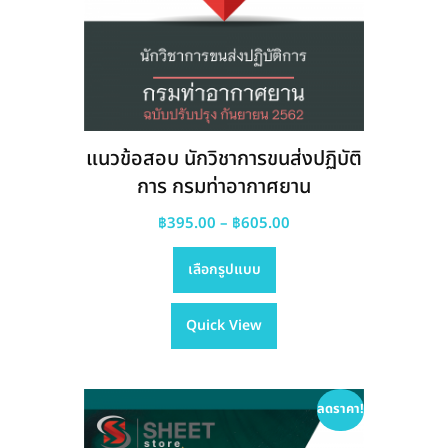
แนวข้อสอบ นักวิชาการขนส่งปฏิบัติ
การ กรมท่าอากาศยาน
Price
฿
395.00
–
฿
605.00
This
range:
เลือกรูปแบบ
product
฿395.00
has
through
Quick View
multiple
฿605.00
variants.
The
options
ลดราคา!
may