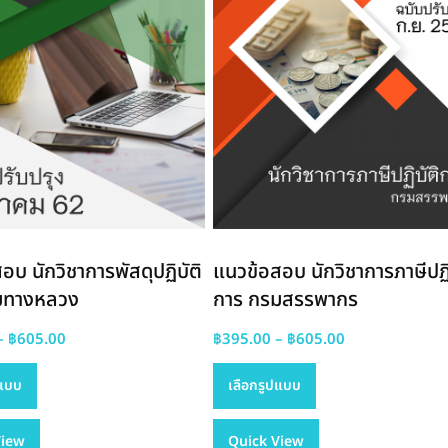
อบ นักวิชาการพัสดุปฏิบัติ
แนวข้อสอบ นักวิชาการภาษีปฏิ
มทางหลวง
การ กรมสรรพากร
Price
Price
–
฿
605.00
฿
395.00
–
฿
605.00
This
range:
This
range:
ปแบบ
เลือกรูปแบบ
product
฿395.00
product
฿395.00
has
through
has
through
View
multiple
฿605.00
Quick View
multiple
฿605.00