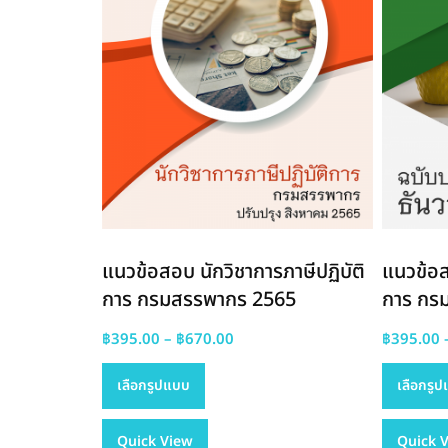
แนวข้อสอบ นักวิชาการภาษีปฏิบัติ
แนวข้อส
การ กรมสรรพากร 2565
การ กร
Price
฿
395.00
–
฿
670.00
฿
395.00
This
range:
เลือกรูปแบบ
เลือกรู
product
฿395.00
has
through
Quick View
multiple
฿670.00
Quick 