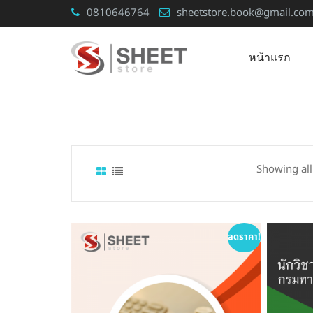
Skip
0810646764
sheetstore.book@gmail.co
to
content
หน้าแรก
Showing all
ลดราคา!