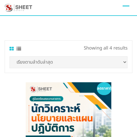
Skip
to
content
Sort
Showing all 4 results
by
lates
ลดราคา!