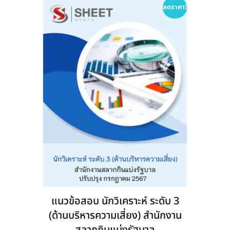
options
ลดราคา!
may
be
chosen
on
the
product
page
แนวข้อสอบ นักวิเคราะห์ ระดับ 3
(ด้านบริหารความเสี่ยง) สำนักงาน
สลากกินแบ่งรัฐบาล