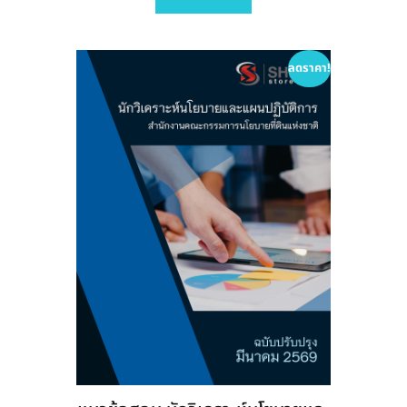
variants.
The
options
ลดราคา!
may
be
chosen
on
the
product
page