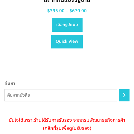
Price
฿
395.00
–
฿
670.00
This
range:
เลือกรูปแบบ
product
฿395.00
has
through
Quick View
multiple
฿670.00
variants.
The
options
may
be
ค้นหา
chosen
on
the
product
page
มั่นใจได้เพราะร้านได้รับการรับรอง จากกรมพัฒนาธุรกิจการค้า
(คลิกที่รูปเพื่อดูใบรับรอง)