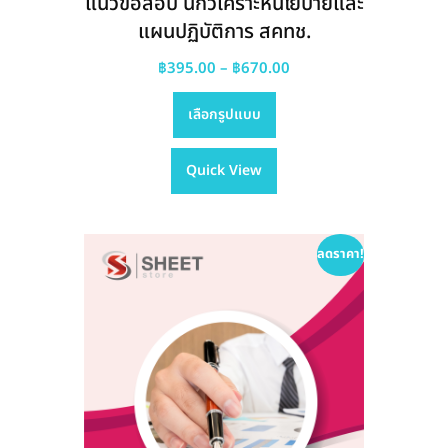
แนวข้อสอบ นักวิเคราะห์นโยบายและ
แผนปฏิบัติการ สคทช.
Price
฿
395.00
–
฿
670.00
This
range:
เลือกรูปแบบ
product
฿395.00
has
through
Quick View
multiple
฿670.00
variants.
The
options
ลดราคา!
may
be
chosen
on
the
product
page