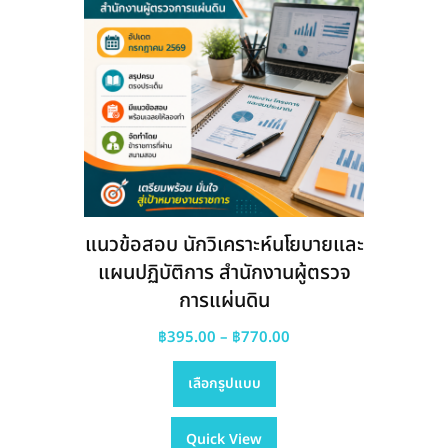
แนวข้อสอบ นักวิเคราะห์นโยบายและ
แผนปฏิบัติการ สำนักงานผู้ตรวจ
การแผ่นดิน
Price
฿
395.00
–
฿
770.00
This
range:
เลือกรูปแบบ
product
฿395.00
has
through
Quick View
multiple
฿770.00