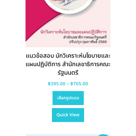
แนวข้อสอบ นักวิเคราะห์นโยบายและ
แผนปฏิบัติการ สำนักเลขาธิการคณะ
รัฐมนตรี
Price
฿
395.00
–
฿
705.00
This
range:
เลือกรูปแบบ
product
฿395.00
has
through
Quick View
multiple
฿705.00
variants.
The