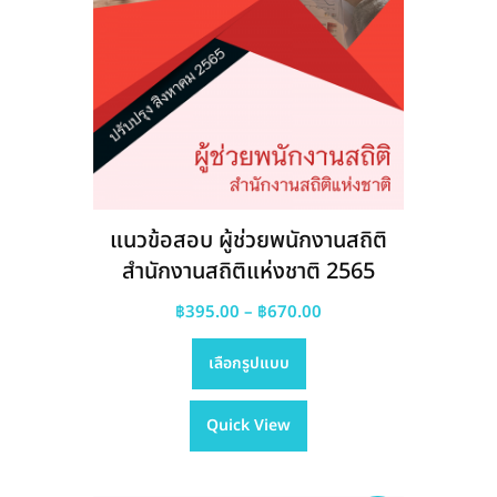
แนวข้อสอบ ผู้ช่วยพนักงานสถิติ
สำนักงานสถิติแห่งชาติ 2565
Price
฿
395.00
–
฿
670.00
This
range:
เลือกรูปแบบ
product
฿395.00
has
through
Quick View
multiple
฿670.00
variants.
The