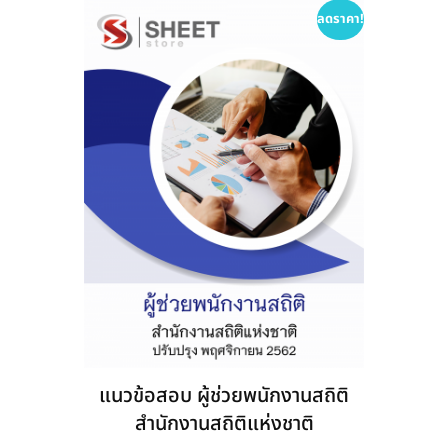
options
ลดราคา!
may
be
chosen
on
the
product
page
แนวข้อสอบ ผู้ช่วยพนักงานสถิติ
สำนักงานสถิติแห่งชาติ