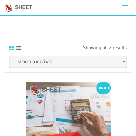
Skip
to
content
Sort
Showing all 2 results
by
lates
ลดราคา!