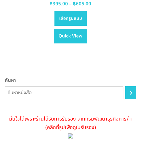
Price
฿
395.00
–
฿
605.00
This
range:
เลือกรูปแบบ
product
฿395.00
has
through
Quick View
multiple
฿605.00
variants.
The
options
may
be
ค้นหา
chosen
on
the
product
page
มั่นใจได้เพราะร้านได้รับการรับรอง จากกรมพัฒนาธุรกิจการค้า
(คลิกที่รูปเพื่อดูใบรับรอง)