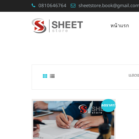
Skip
0810646764
sheetstore.book@gmail.co
to
content
หน้าแรก
แสดง
ลดราคา!