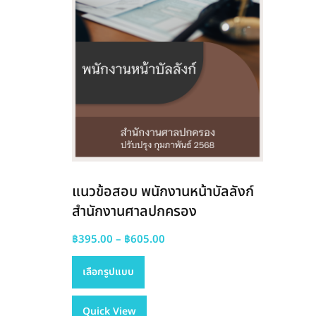
แนวข้อสอบ พนักงานหน้าบัลลังก์
สำนักงานศาลปกครอง
Price
฿
395.00
–
฿
605.00
This
range:
เลือกรูปแบบ
product
฿395.00
has
through
Quick View
multiple
฿605.00