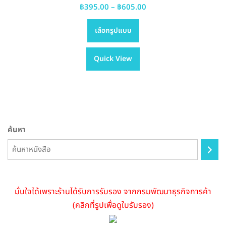
Price
฿
395.00
–
฿
605.00
This
range:
เลือกรูปแบบ
product
฿395.00
has
through
Quick View
multiple
฿605.00
variants.
The
options
may
be
ค้นหา
chosen
on
the
product
page
มั่นใจได้เพราะร้านได้รับการรับรอง จากกรมพัฒนาธุรกิจการค้า
(คลิกที่รูปเพื่อดูใบรับรอง)