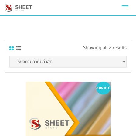
Skip
to
content
Sort
Showing all 2 results
by
lates
ลดราคา!