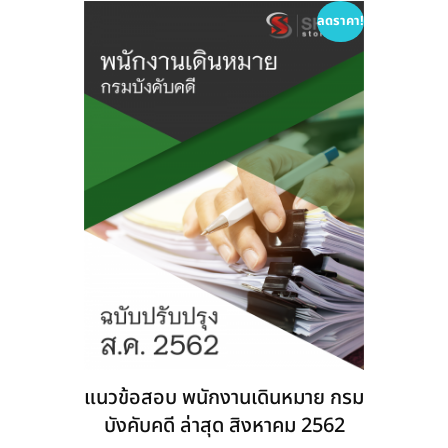
options
ลดราคา!
may
be
chosen
on
the
product
page
แนวข้อสอบ พนักงานเดินหมาย กรม
บังคับคดี ล่าสุด สิงหาคม 2562