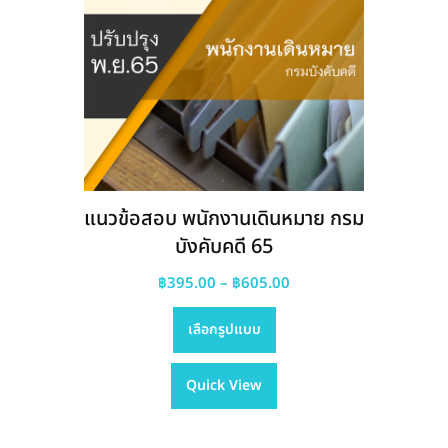
แนวข้อสอบ พนักงานเดินหมาย กรม
บังคับคดี 65
Price
฿
395.00
–
฿
605.00
This
range:
เลือกรูปแบบ
product
฿395.00
has
through
Quick View
multiple
฿605.00
variants.
The