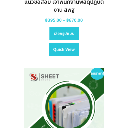
แนวข้อสอบ เจ้าพนักงานพัสดุปฏิบัติ
งาน สพฐ
Price
฿
395.00
–
฿
670.00
This
range:
เลือกรูปแบบ
product
฿395.00
has
through
Quick View
multiple
฿670.00
variants.
The
options
ลดราคา!
may
be
chosen
on
the
product
page