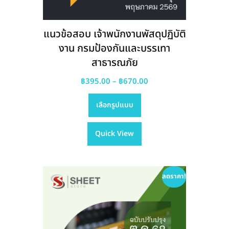
แนวข้อสอบ เจ้าพนักงานพัสดุปฏิบัติ
งาน กรมป้องกันและบรรเทา
สาธารณภัย
Price
฿
395.00
–
฿
670.00
This
range:
เลือกรูปแบบ
product
฿395.00
has
through
Quick View
multiple
฿670.00
variants.
The
options
ลดราคา!
may
be
chosen
on