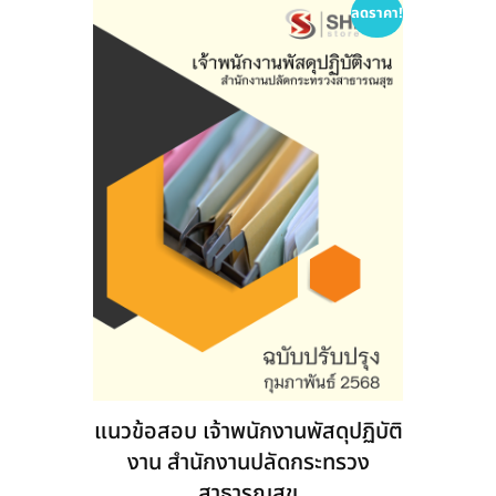
options
ลดราคา!
may
be
chosen
on
the
product
page
แนวข้อสอบ เจ้าพนักงานพัสดุปฏิบัติ
งาน สำนักงานปลัดกระทรวง
สาธารณสุข