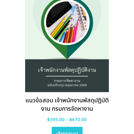
be
chosen
on
the
product
page
แนวข้อสอบ เจ้าพนักงานพัสดุปฏิบัติ
งาน กรมการจัดหางาน
Price
฿
395.00
–
฿
670.00
This
range:
เลือกรูปแบบ