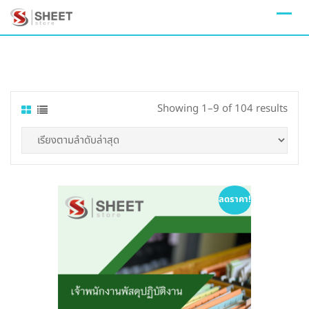
Skip
to
content
Sort
Showing 1–9 of 104 results
by
lates
ลดราคา!