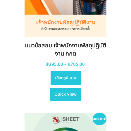
แนวข้อสอบ เจ้าพนักงานพัสดุปฏิบัติ
งาน กกต
Price
฿
395.00
–
฿
705.00
This
range:
เลือกรูปแบบ
product
฿395.00
has
through
Quick View
multiple
฿705.00
variants.
The
options
ลดราคา!
may