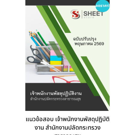
options
ลดราคา!
may
be
chosen
on
the
product
page
แนวข้อสอบ เจ้าพนักงานพัสดุปฏิบัติ
งาน สำนักงานปลัดกระทรวง