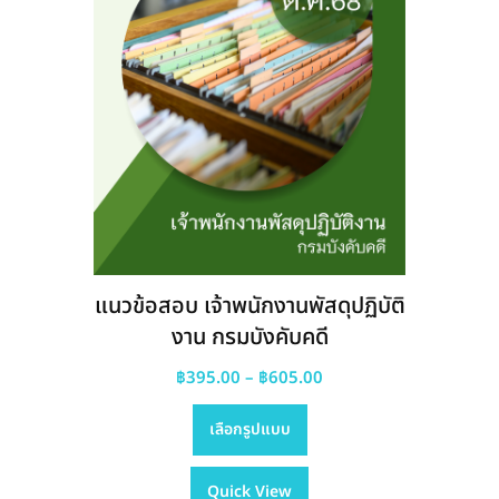
the
product
page
แนวข้อสอบ เจ้าพนักงานพัสดุปฏิบัติ
งาน กรมบังคับคดี
Price
฿
395.00
–
฿
605.00
This
range:
เลือกรูปแบบ
product
฿395.00
has
through
Quick View
multiple
฿605.00