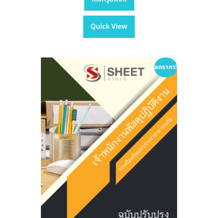
product
฿395.00
has
through
Quick View
multiple
฿670.00
variants.
The
options
ลดราคา!
may
be
chosen
on
the
product
page