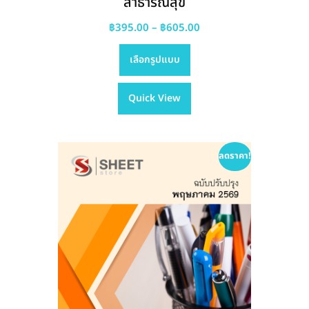
สาธารณสุข
Price
฿
395.00
–
฿
605.00
This
range:
เลือกรูปแบบ
product
฿395.00
has
through
Quick View
multiple
฿605.00
variants.
The
options
ลดราคา!
may
be
chosen
on
the
product
page