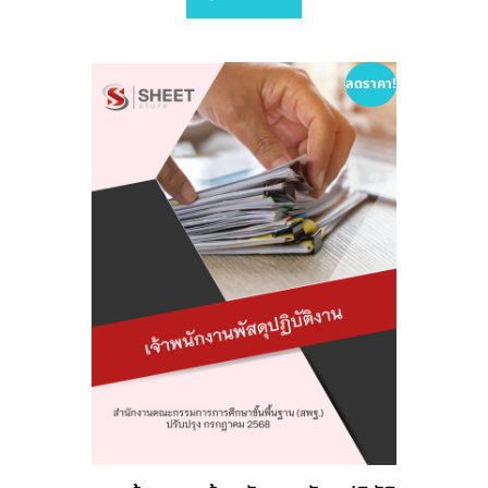
variants.
The
options
ลดราคา!
may
be
chosen
on
the
product
page