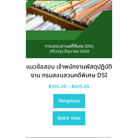
แนวข้อสอบ เจ้าพนักงานพัสดุปฏิบัติ
งาน กรมสอบสวนคดีพิเศษ DSI
Price
฿
395.00
–
฿
605.00
This
range:
เลือกรูปแบบ
product
฿395.00
has
through
Quick View
multiple
฿605.00
variants.
The