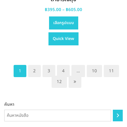
Price
฿
395.00
–
฿
605.00
This
range:
เลือกรูปแบบ
product
฿395.00
has
through
Quick View
multiple
฿605.00
variants.
The
options
may
1
2
3
4
…
10
11
be
12
chosen
on
the
ค้นหา
product
page