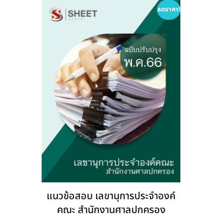
options
ลดราคา!
may
be
chosen
on
the
product
page
แนวข้อสอบ เลขานุการประจำองค์
คณะ สำนักงานศาลปกครอง