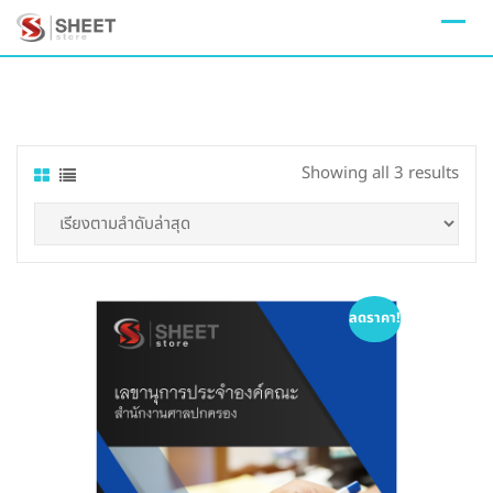
Skip
to
content
Sort
Showing all 3 results
by
lates
ลดราคา!