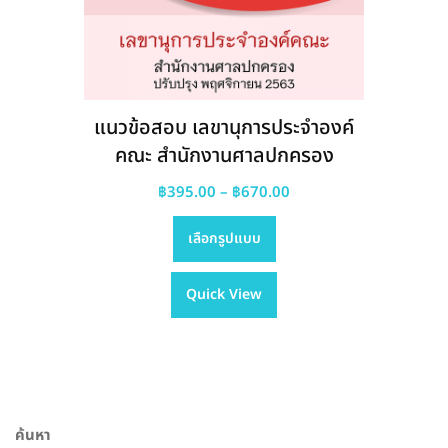
แนวข้อสอบ เลขานุการประจำองค์
คณะ สำนักงานศาลปกครอง
Price
฿
395.00
–
฿
670.00
This
range:
เลือกรูปแบบ
product
฿395.00
has
through
Quick View
multiple
฿670.00
variants.
The
options
may
be
ค้นหา