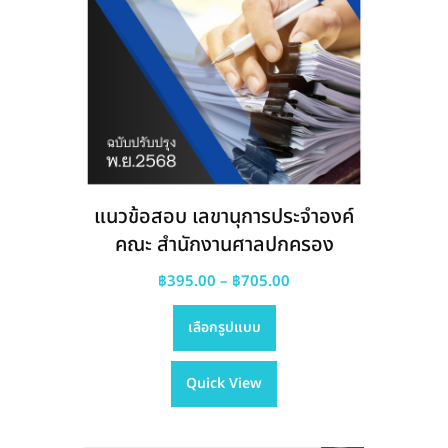
แนวข้อสอบ เลขานุการประจำองค์
คณะ สำนักงานศาลปกครอง
Price
฿
395.00
–
฿
705.00
This
range:
เลือกรูปแบบ
product
฿395.00
has
through
Quick View
multiple
฿705.00
variants.
The