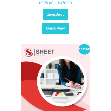
Price
฿
395.00
–
฿
670.00
This
range:
เลือกรูปแบบ
product
฿395.00
has
through
Quick View
multiple
฿670.00
variants.
The
options
ลดราคา!
may
be
chosen
on
the
product
page