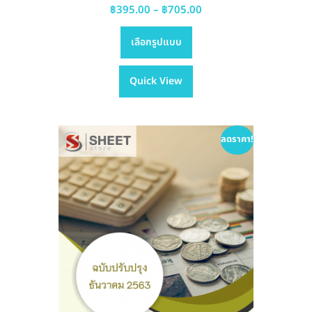
Price
฿
395.00
–
฿
705.00
This
range:
เลือกรูปแบบ
product
฿395.00
has
through
Quick View
multiple
฿705.00
variants.
The
options
ลดราคา!
may
be
chosen
on
the
product
page