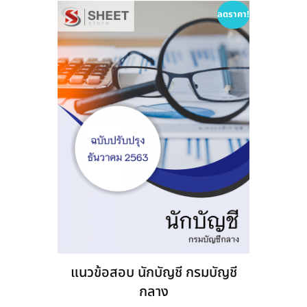
options
ลดราคา!
may
be
chosen
on
the
product
page
แนวข้อสอบ นักบัญชี กรมบัญชี
กลาง