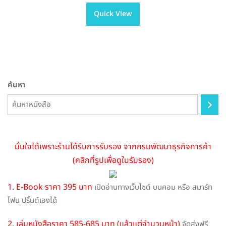
has
through
Quick View
multiple
฿605.00
variants.
The
options
may
be
ค้นหา
chosen
on
the
product
page
มั่นใจได้เพราะร้านได้รับการรับรอง จากกรมพัฒนาธุรกิจการค้า
(คลิกที่รูปเพื่อดูใบรับรอง)
1. E-Book ราคา 395 บาท
เปิดอ่านทางเว็บไซต์ บนคอม หรือ สมาร์ท
โฟน ปริ้นต์เองได้
2. เล่มหนังสือราคา 585-685 บาท (แล้วแต่จำนวนหน้า)
จัดส่งฟรี