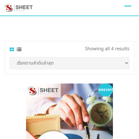
Skip
to
content
Sort
Showing all 4 results
by
lates
ลดราคา!