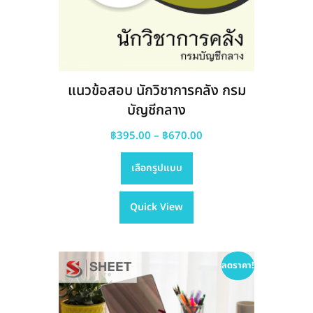
แนวข้อสอบ นักวิชาการคลัง กรม
บัญชีกลาง
Price
฿
395.00
–
฿
670.00
This
range:
เลือกรูปแบบ
product
฿395.00
has
through
Quick View
multiple
฿670.00
variants.
The
options
ลดราคา!
may
be