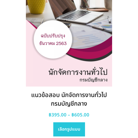
chosen
on
the
product
page
แนวข้อสอบ นักจัดการงานทั่วไป
กรมบัญชีกลาง
Price
฿
395.00
–
฿
605.00
This
range:
เลือกรูปแบบ
product
฿395.00