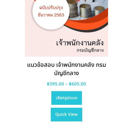
แนวข้อสอบ เจ้าพนักงานคลัง กรม
บัญชีกลาง
Price
฿
395.00
–
฿
605.00
This
range:
เลือกรูปแบบ
product
฿395.00
has
through
Quick View
multiple
฿605.00
variants.
The