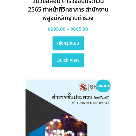
แนวข้อสอบ ตำรวจชั้นประทวน
2565 ทำหน้าที่วิทยาการ สำนักงาน
พิสูจน์หลักฐานตำรวจ
Price
฿
395.00
–
฿
605.00
This
range:
เลือกรูปแบบ
product
฿395.00
has
through
Quick View
multiple
฿605.00
variants.
The
options
ลดราคา!
may
be
chosen
on
the
product