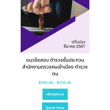
แนวข้อสอบ ตำรวจชั้นประทวน
สำนักงานตรวจคนเข้าเมือง ตำรวจ
ตม
Price
฿
395.00
–
฿
705.00
This
range:
เลือกรูปแบบ
product
฿395.00
has
through
Quick View
multiple
฿705.00