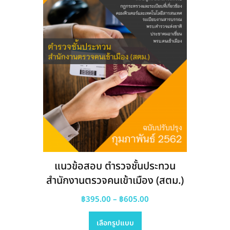
chosen
on
the
product
page
แนวข้อสอบ ตำรวจชั้นประทวน
สำนักงานตรวจคนเข้าเมือง (สตม.)
Price
฿
395.00
–
฿
605.00
This
range:
เลือกรูปแบบ
product
฿395.00