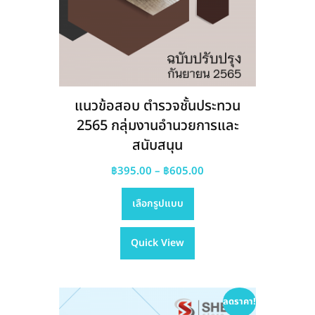
แนวข้อสอบ ตำรวจชั้นประทวน
2565 กลุ่มงานอำนวยการและ
สนับสนุน
Price
฿
395.00
–
฿
605.00
This
range:
เลือกรูปแบบ
product
฿395.00
has
through
Quick View
multiple
฿605.00
variants.
The
options
ลดราคา!