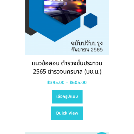
page
แนวข้อสอบ ตำรวจชั้นประทวน
2565 ตำรวจนครบาล (บช.น.)
Price
฿
395.00
–
฿
605.00
This
range:
เลือกรูปแบบ
product
฿395.00
has
through
Quick View
multiple
฿605.00
variants.
The