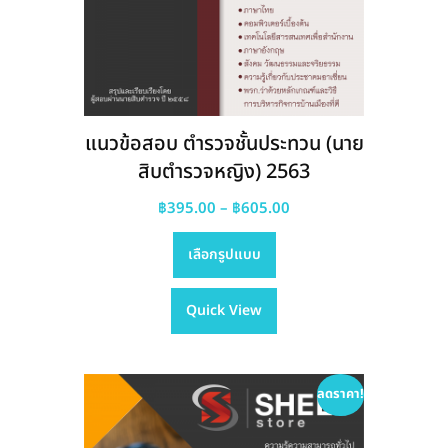
แนวข้อสอบ ตำรวจชั้นประทวน (นาย
สิบตำรวจหญิง) 2563
Price
฿
395.00
–
฿
605.00
This
range:
เลือกรูปแบบ
product
฿395.00
has
through
Quick View
multiple
฿605.00
variants.
The
options
ลดราคา!
may
be