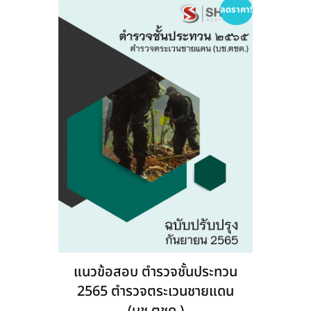
options
ลดราคา!
may
be
chosen
on
the
product
page
แนวข้อสอบ ตำรวจชั้นประทวน
2565 ตำรวจตระเวนชายแดน
(บช.ตชด.)