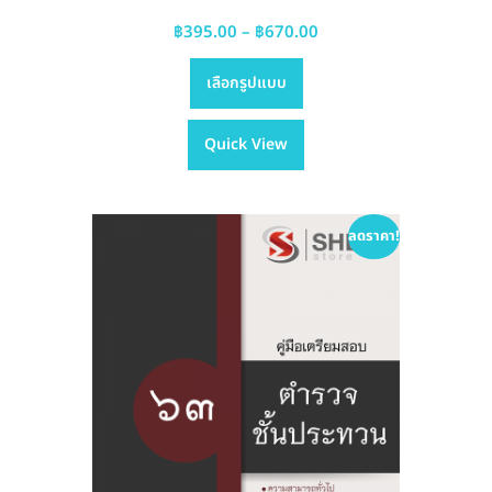
Price
฿
395.00
–
฿
670.00
This
range:
เลือกรูปแบบ
product
฿395.00
has
through
Quick View
multiple
฿670.00
variants.
The
options
ลดราคา!
may
be
chosen
on
the
product
page