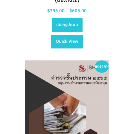
Price
฿
395.00
–
฿
605.00
This
range:
เลือกรูปแบบ
product
฿395.00
has
through
Quick View
multiple
฿605.00
variants.
The
options
ลดราคา!
may
be
chosen
on
the
product
page