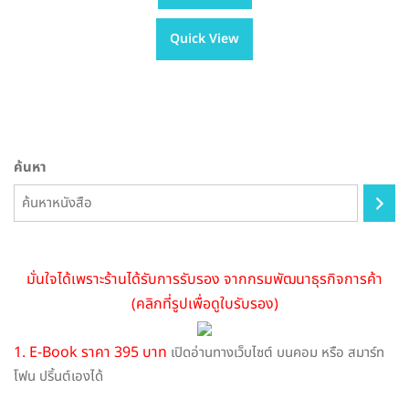
has
through
Quick View
multiple
฿605.00
variants.
The
options
may
be
ค้นหา
chosen
on
the
product
page
มั่นใจได้เพราะร้านได้รับการรับรอง จากกรมพัฒนาธุรกิจการค้า
(คลิกที่รูปเพื่อดูใบรับรอง)
1. E-Book ราคา 395 บาท
เปิดอ่านทางเว็บไซต์ บนคอม หรือ สมาร์ท
โฟน ปริ้นต์เองได้