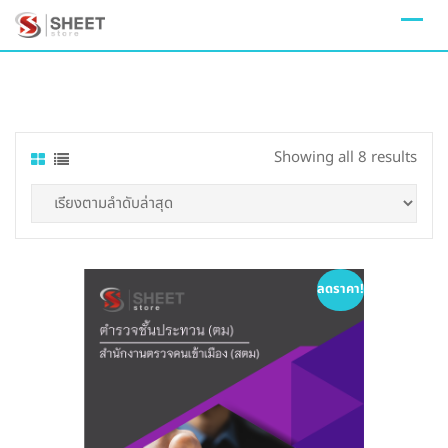
Skip
to
content
Sort
Showing all 8 results
by
lates
ลดราคา!