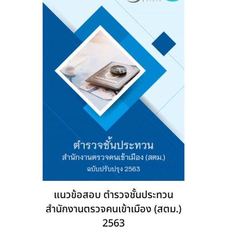
may
be
chosen
on
the
product
page
แนวข้อสอบ ตำรวจชั้นประทวน
สำนักงานตรวจคนเข้าเมือง (สตม.)
2563