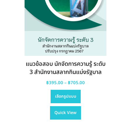
แนวข้อสอบ นักจัดการความรู้ ระดับ
3 สำนักงานสลากกินแบ่งรัฐบาล
Price
฿
395.00
–
฿
705.00
This
range:
เลือกรูปแบบ
product
฿395.00
has
through
Quick View
multiple
฿705.00
variants.
The