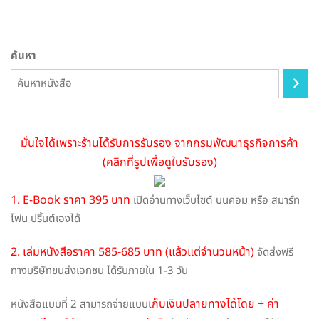
options
may
be
ค้นหา
chosen
on
the
product
page
มั่นใจได้เพราะร้านได้รับการรับรอง จากกรมพัฒนาธุรกิจการค้า
(คลิกที่รูปเพื่อดูใบรับรอง)
1. E-Book ราคา 395 บาท
เปิดอ่านทางเว็บไซต์ บนคอม หรือ สมาร์ท
โฟน ปริ้นต์เองได้
2. เล่มหนังสือราคา 585-685 บาท (แล้วแต่จำนวนหน้า)
จัดส่งฟรี
ทางบริษัทขนส่งเอกชน ได้รับภายใน 1-3 วัน
เก็บเงินปลายทางได้โดย + ค่า
หนังสือแบบที่ 2 สามารถจ่ายแบบ