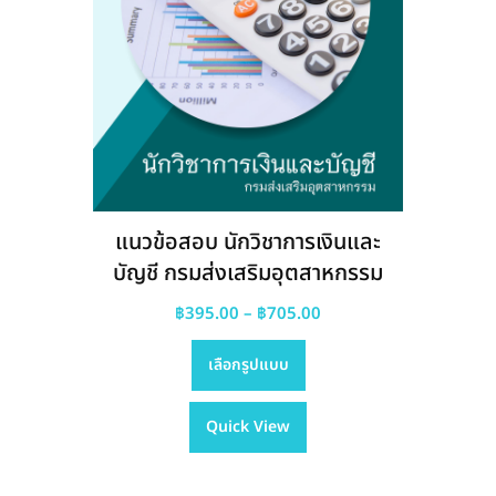
แนวข้อสอบ นักวิชาการเงินและ
บัญชี กรมส่งเสริมอุตสาหกรรม
Price
฿
395.00
–
฿
705.00
This
range:
เลือกรูปแบบ
product
฿395.00
has
through
Quick View
multiple
฿705.00
variants.
The