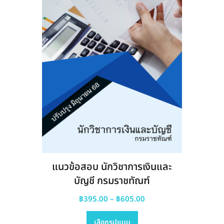
be
chosen
on
the
product
page
แนวข้อสอบ นักวิชาการเงินและ
บัญชี กรมราชทัณฑ์
Price
฿
395.00
–
฿
605.00
This
range:
เลือกรูปแบบ