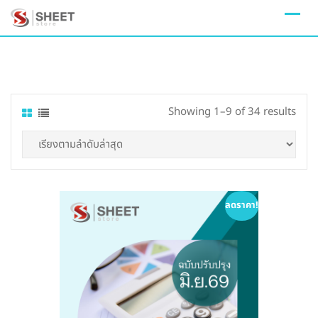
Skip
to
content
Sort
Showing 1–9 of 34 results
by
lates
ลดราคา!