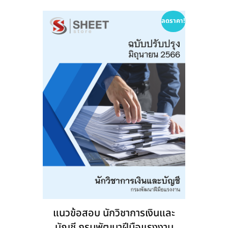
The
options
ลดราคา!
may
be
chosen
on
the
product
page
แนวข้อสอบ นักวิชาการเงินและ
บัญชี กรมพัฒนาฝีมือแรงงาน