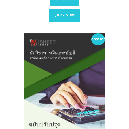
product
฿395.00
has
through
Quick View
multiple
฿605.00
variants.
The
options
ลดราคา!
may
be
chosen
on
the
product
page