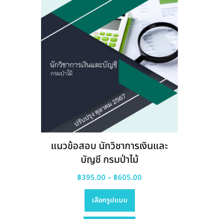
the
product
page
แนวข้อสอบ นักวิชาการเงินและ
บัญชี กรมป่าไม้
Price
฿
395.00
–
฿
605.00
This
range:
เลือกรูปแบบ
product
฿395.00
has
through