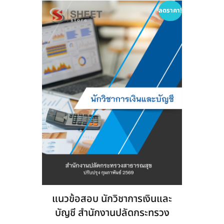
options
ลดราคา!
may
be
chosen
on
the
product
page
แนวข้อสอบ นักวิชาการเงินและ
บัญชี สำนักงานปลัดกระทรวง