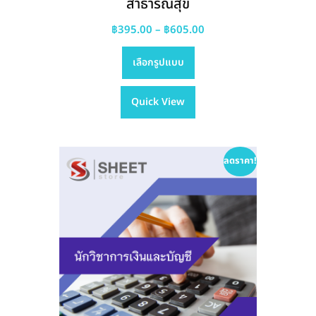
สาธารณสุข
Price
฿
395.00
–
฿
605.00
This
range:
เลือกรูปแบบ
product
฿395.00
has
through
Quick View
multiple
฿605.00
variants.
The
options
ลดราคา!
may
be
chosen
on
the
product
page