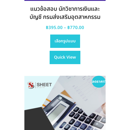
แนวข้อสอบ นักวิชาการเงินและ
บัญชี กรมส่งเสริมอุตสาหกรรม
Price
฿
395.00
–
฿
770.00
This
range:
เลือกรูปแบบ
product
฿395.00
has
through
Quick View
multiple
฿770.00
variants.
The
options
ลดราคา!
may
be
chosen
on
the
product