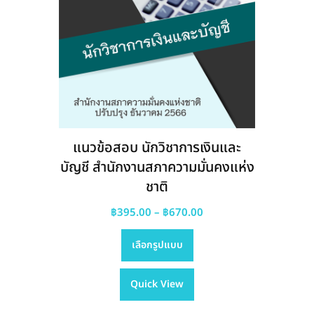
page
แนวข้อสอบ นักวิชาการเงินและ
บัญชี สำนักงานสภาความมั่นคงแห่ง
ชาติ
Price
฿
395.00
–
฿
670.00
This
range:
เลือกรูปแบบ
product
฿395.00
has
through
Quick View
multiple
฿670.00
variants.