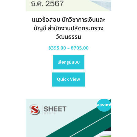
แนวข้อสอบ นักวิชาการเงินและ
บัญชี สำนักงานปลัดกระทรวง
วัฒนธรรม
Price
฿
395.00
–
฿
705.00
This
range:
เลือกรูปแบบ
product
฿395.00
has
through
Quick View
multiple
฿705.00
variants.
The
options
ลดราคา!
may
be
chosen
on