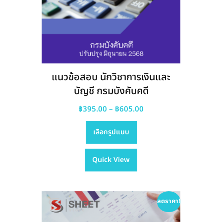
แนวข้อสอบ นักวิชาการเงินและ
บัญชี กรมบังคับคดี
Price
฿
395.00
–
฿
605.00
This
range:
เลือกรูปแบบ
product
฿395.00
has
through
Quick View
multiple
฿605.00
variants.
The
options
ลดราคา!
may