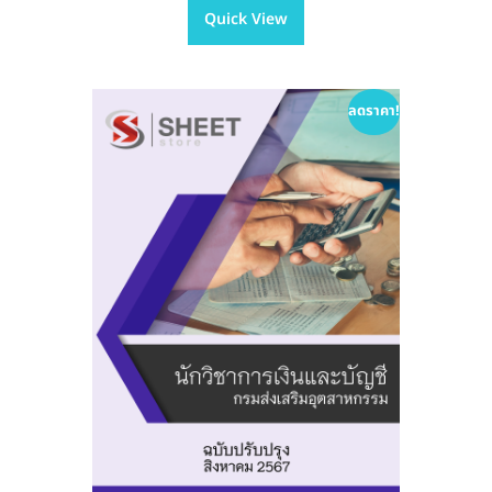
Quick View
multiple
฿605.00
variants.
The
options
ลดราคา!
may
be
chosen
on
the
product
page