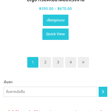
Price
฿
395.00
–
฿
670.00
This
range:
เลือกรูปแบบ
product
฿395.00
has
through
Quick View
multiple
฿670.00
variants.
The
options
may
1
2
3
4
be
chosen
on
ค้นหา
the
product
page