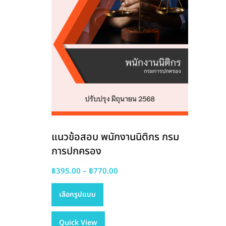
แนวข้อสอบ พนักงานนิติกร กรม
การปกครอง
Price
฿
395.00
–
฿
770.00
This
range:
เลือกรูปแบบ
product
฿395.00
has
through
Quick View
multiple
฿770.00