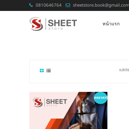
Skip
0810646764
sheetstore.book@gmail.co
to
content
หน้าแรก
แสดง
ลดราคา!