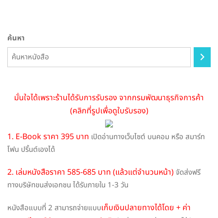
options
may
be
ค้นหา
chosen
on
the
product
page
มั่นใจได้เพราะร้านได้รับการรับรอง จากกรมพัฒนาธุรกิจการค้า
(คลิกที่รูปเพื่อดูใบรับรอง)
1. E-Book ราคา 395 บาท
เปิดอ่านทางเว็บไซต์ บนคอม หรือ สมาร์ท
โฟน ปริ้นต์เองได้
2. เล่มหนังสือราคา 585-685 บาท (แล้วแต่จำนวนหน้า)
จัดส่งฟรี
ทางบริษัทขนส่งเอกชน ได้รับภายใน 1-3 วัน
เก็บเงินปลายทางได้โดย + ค่า
หนังสือแบบที่ 2 สามารถจ่ายแบบ