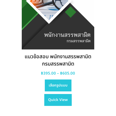
แนวข้อสอบ พนักงานสรรพสามิต
กรมสรรพสามิต
Price
฿
395.00
–
฿
605.00
This
range:
เลือกรูปแบบ
product
฿395.00
has
through
Quick View
multiple
฿605.00
variants.
The