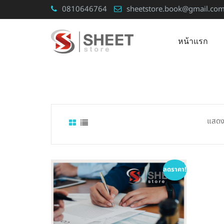
Skip
0810646764
sheetstore.book@gmail.co
to
content
หน้าแรก
แสดง
ลดราคา!