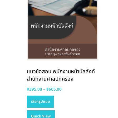
แนวข้อสอบ พนักงานหน้าบัลลังก์
สำนักงานศาลปกครอง
Price
฿
395.00
–
฿
605.00
This
range:
เลือกรูปแบบ
product
฿395.00
has
through
Quick View
multiple
฿605.00