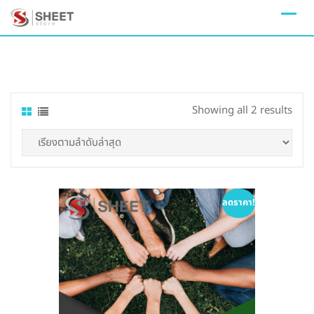
Skip
to
content
Sort
Showing all 2 results
by
lates
ลดราคา!