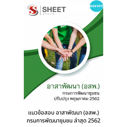
options
ลดราคา!
may
be
chosen
on
the
product
page
แนวข้อสอบ อาสาพัฒนา (อสพ.)
กรมการพัฒนาชุมชน ล่าสุด 2562