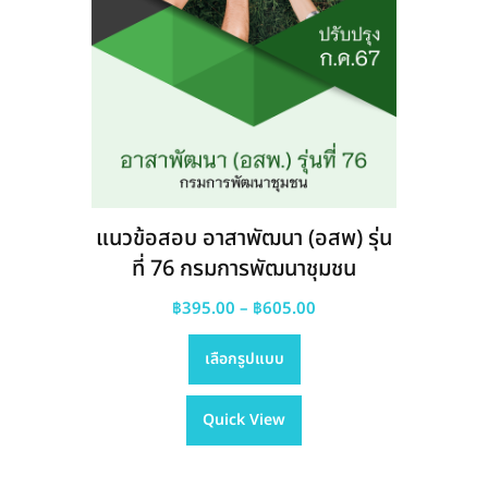
แนวข้อสอบ อาสาพัฒนา (อสพ) รุ่น
ที่ 76 กรมการพัฒนาชุมชน
Price
฿
395.00
–
฿
605.00
This
range:
เลือกรูปแบบ
product
฿395.00
has
through
Quick View
multiple
฿605.00
variants.
The