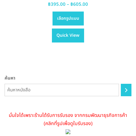
Price
฿
395.00
–
฿
605.00
This
range:
เลือกรูปแบบ
product
฿395.00
has
through
Quick View
multiple
฿605.00
variants.
The
options
may
be
ค้นหา
chosen
on
the
product
page
มั่นใจได้เพราะร้านได้รับการรับรอง จากกรมพัฒนาธุรกิจการค้า
(คลิกที่รูปเพื่อดูใบรับรอง)