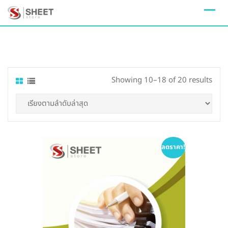
Skip
to
content
Sort
Showing 10–18 of 20 results
by
lates
ลดราคา!