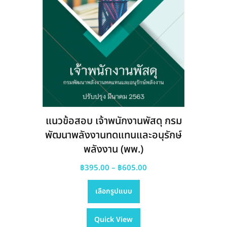
page
แนวข้อสอบ เจ้าพนักงานพัสดุ กรม
พัฒนาพลังงานทดแทนและอนุรักษ์
พลังงาน (พพ.)
Price
฿
395.00
–
฿
605.00
This
range:
เลือกรูปแบบ
product
฿395.00
has
through
Quick View
multiple
฿605.00