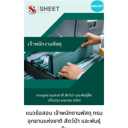
options
ลดราคา!
may
be
chosen
on
the
product
page
แนวข้อสอบ เจ้าพนักงานพัสดุ กรม
อุทยานแห่งชาติ สัตว์ป่า และพันธุ์