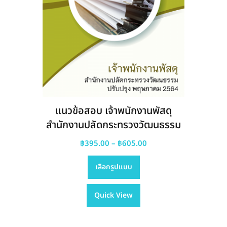
แนวข้อสอบ เจ้าพนักงานพัสดุ
สำนักงานปลัดกระทรวงวัฒนธรรม
Price
฿
395.00
–
฿
605.00
This
range:
เลือกรูปแบบ
product
฿395.00
has
through
Quick View
multiple
฿605.00
variants.
The