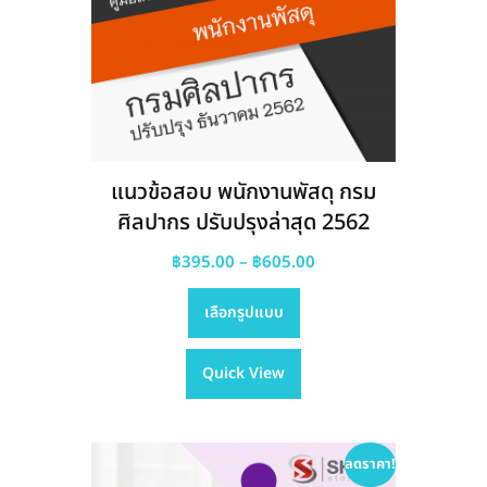
แนวข้อสอบ พนักงานพัสดุ กรม
ศิลปากร ปรับปรุงล่าสุด 2562
Price
฿
395.00
–
฿
605.00
This
range:
เลือกรูปแบบ
product
฿395.00
has
through
Quick View
multiple
฿605.00
variants.
The
options
ลดราคา!