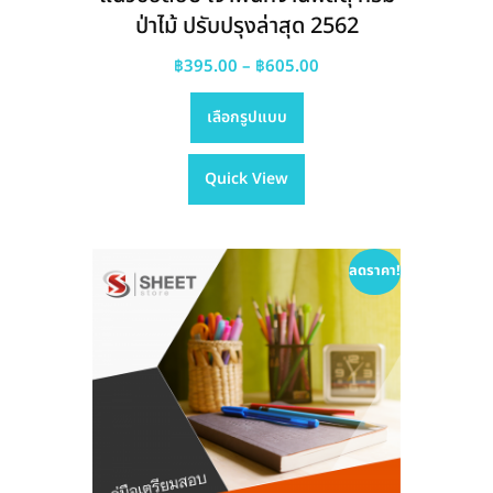
ป่าไม้ ปรับปรุงล่าสุด 2562
Price
฿
395.00
–
฿
605.00
This
range:
เลือกรูปแบบ
product
฿395.00
has
through
Quick View
multiple
฿605.00
variants.
The
options
ลดราคา!
may
be
chosen
on
the
product
page