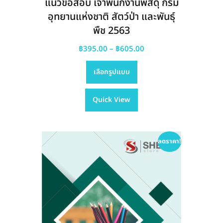
แนวข้อสอบ เจ้าพนักงานพัสดุ กรม
อุทยานแห่งชาติ สัตว์ป่า และพันธุ์
พืช 2563
Price
฿
395.00
–
฿
605.00
This
range:
เลือกรูปแบบ
product
฿395.00
has
through
Quick View
multiple
฿605.00
variants.
The
options
ลดราคา!
may
be
chosen
on
the
product