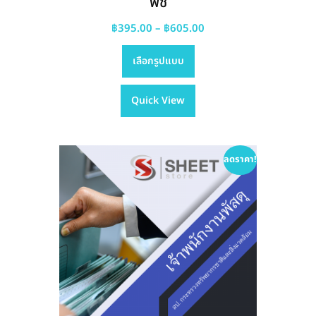
พืช
Price
฿
395.00
–
฿
605.00
This
range:
เลือกรูปแบบ
product
฿395.00
has
through
Quick View
multiple
฿605.00
variants.
The
options
ลดราคา!
may
be
chosen
on
the
product
page