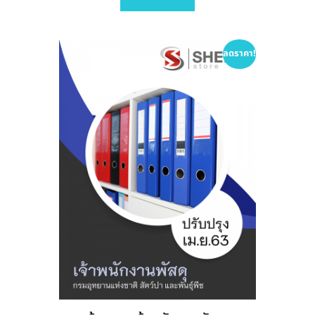
variants.
The
options
ลดราคา!
may
be
chosen
on
the
product
page