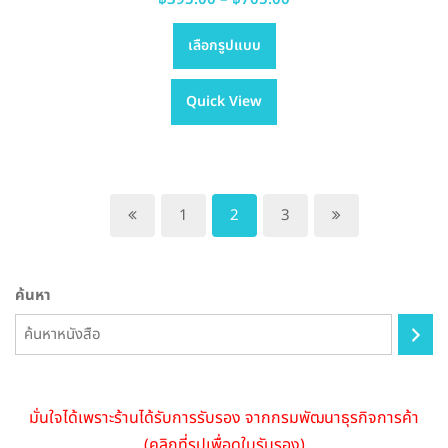
This
range:
เลือกรูปแบบ
product
฿395.00
has
through
Quick View
multiple
฿705.00
variants.
The
options
may
1
2
3
be
chosen
on
ค้นหา
the
product
page
มั่นใจได้เพราะร้านได้รับการรับรอง จากกรมพัฒนาธุรกิจการค้า
(คลิกที่รูปเพื่อดูใบรับรอง)