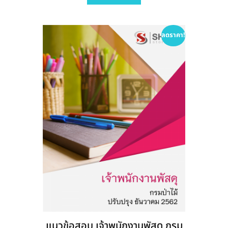
variants.
The
options
ลดราคา!
may
be
chosen
on
the
product
page
แนวข้อสอบ เจ้าพนักงานพัสดุ กรม