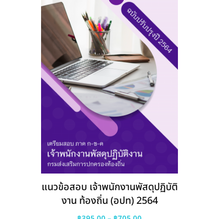
may
be
chosen
on
the
product
page
แนวข้อสอบ เจ้าพนักงานพัสดุปฏิบัติ
งาน ท้องถิ่น (อปท) 2564
Price
฿
395.00
–
฿
705.00