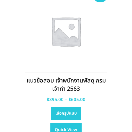
may
be
chosen
on
the
product
page
แนวข้อสอบ เจ้าพนักงานพัสดุ กรม
เจ้าท่า 2563
Price
฿
395.00
–
฿
605.00
This
range:
เลือกรูปแบบ
product
฿395.00
has
through
Quick View
multiple
฿605.00