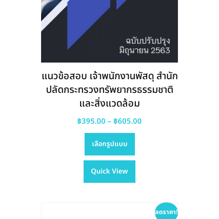
แนวข้อสอบ เจ้าพนักงานพัสดุ สำนัก
ปลัดกระทรวงทรัพยากรธรรมชาติ
และสิ่งแวดล้อม
Price
฿
395.00
–
฿
605.00
This
range:
เลือกรูปแบบ
product
฿395.00
has
through
Quick View
multiple
฿605.00
variants.
The
options
ลดราคา!