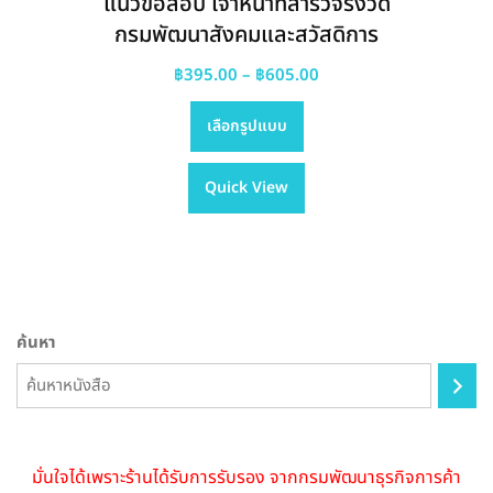
แนวข้อสอบ เจ้าหน้าที่สำรวจรังวัด
กรมพัฒนาสังคมและสวัสดิการ
Price
฿
395.00
–
฿
605.00
This
range:
เลือกรูปแบบ
product
฿395.00
has
through
Quick View
multiple
฿605.00
variants.
The
options
may
be
ค้นหา
chosen
on
the
product
page
มั่นใจได้เพราะร้านได้รับการรับรอง จากกรมพัฒนาธุรกิจการค้า