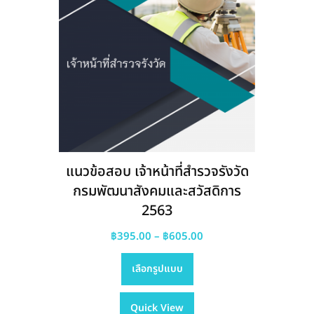
แนวข้อสอบ เจ้าหน้าที่สำรวจรังวัด
กรมพัฒนาสังคมและสวัสดิการ
2563
Price
฿
395.00
–
฿
605.00
This
range:
เลือกรูปแบบ
product
฿395.00
has
through
Quick View
multiple
฿605.00