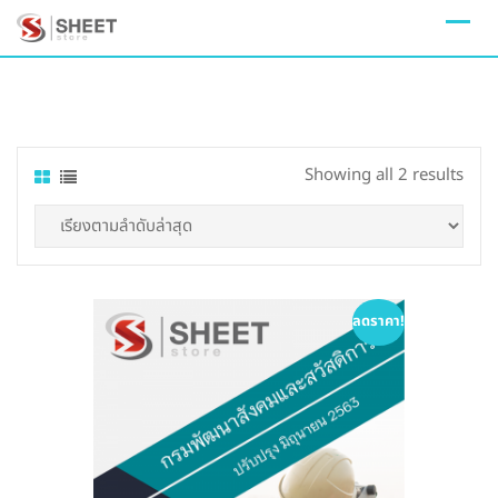
Skip
to
content
Sort
Showing all 2 results
by
lates
ลดราคา!