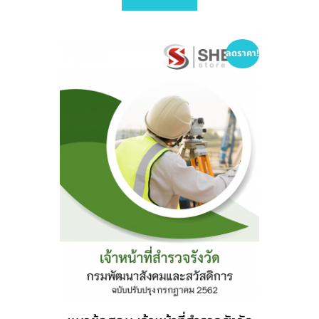
variants.
The
options
ลดราคา!
may
be
chosen
on
the
product
page