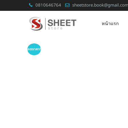
Skip
0810646764
sheetstore.book@gmail.co
to
content
หน้าแรก
ลดราคา!