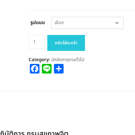
รูปแบบ
จำนวน
หยิบใส่ตะกร้า
แนว
ข้อสอบ
Category:
นักจัดการงานทั่วไป
นัก
Facebook
Line
Share
จัดการ
งาน
ทั่วไป
ปฏิบัติ
การ
กรม
สุขภาพ
จิต
ฏิบัติการ กรมสุขภาพจิต
66