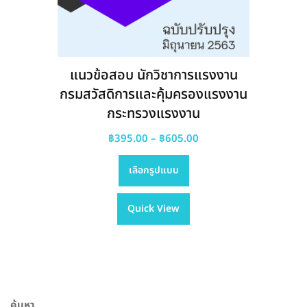
แนวข้อสอบ นักวิชาการแรงงาน
น
กรมการจัดหางาน
งาน
Price
฿
395.00
–
฿
605.00
This
range:
เลือกรูปแบบ
product
฿395.00
has
through
00
Quick View
multiple
฿605.00
gh
variants.
00
The
options
may
be
chosen
ค้นหา