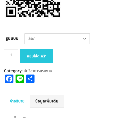
รูปแบบ
จำนวน
หยิบใส่ตะกร้า
แนว
ข้อสอบ
Category:
นักวิชาการแรงงาน
นัก
Facebook
Line
Share
วิชาการ
แรงงาน
ปฏิบัติ
การ
คำอธิบาย
ข้อมูลเพิ่มเติม
กรม
การ