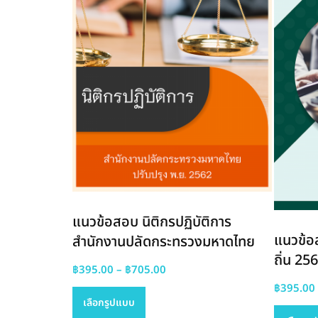
ัติการ กรม
แนวข้อสอบ นิติกรปฏิบัติการ
แนวข้อส
สำนักงานปลัดกระทรวงมหาดไทย
ถิ่น 25
Price
฿
395.00
–
฿
705.00
This
range:
฿
395.00
เลือกรูปแบบ
0
product
฿395.00