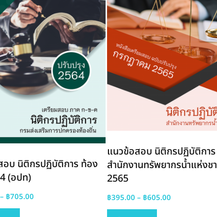
แนวข้อสอบ นิติกรปฏิบัติการ
อบ นิติกรปฏิบัติการ ท้อง
สำนักงานทรัพยากรน้ำแห่งชา
64 (อปท)
2565
Price
–
฿
705.00
Price
฿
395.00
–
฿
605.00
This
range:
This
range: