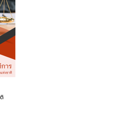
แนวข้อสอบ นิติกรปฏิบัติการ กรม
แนวข้อสอบ นิ
ติ
ป่าไม้ 2564
สำนักงานปล
Price
฿
395.00
–
฿
705.00
฿
395.00
–
฿
705
This
range:
เลือกรูปแบบ
เลือกรูปแบบ
product
฿395.00