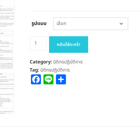
รูปแบบ
จำนวน
หยิบใส่ตะกร้า
แนว
ข้อสอบ
Category:
นิติกรปฏิบัติการ
นิติกร
Tag:
นิติกรปฏิบัติการ
ปฏิบัติ
Facebook
Line
Share
การ
สำนัก
งบ
ประมาณ
ชิ้น