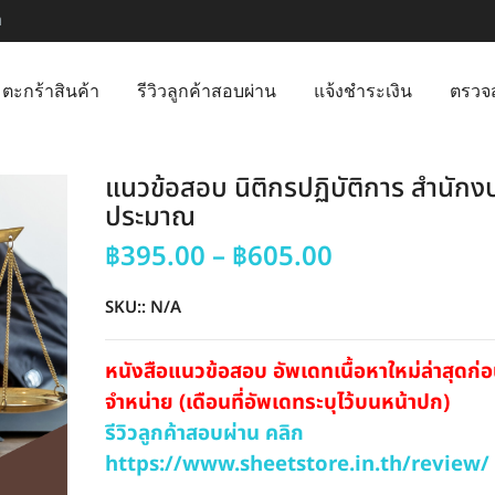
m
ตะกร้าสินค้า
รีวิวลูกค้าสอบผ่าน
แจ้งชำระเงิน
ตรวจ
แนวข้อสอบ นิติกรปฏิบัติการ สำนักง
ประมาณ
Price
฿
395.00
–
฿
605.00
range:
฿395.00
SKU::
N/A
through
฿605.00
หนังสือแนวข้อสอบ อัพเดทเนื้อหาใหม่ล่าสุดก
จำหน่าย (เดือนที่อัพเดทระบุไว้บนหน้าปก)
รีวิวลูกค้าสอบผ่าน คลิก
https://www.sheetstore.in.th/review/