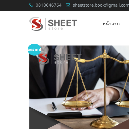
Skip
0810646764
sheetstore.book@gmail.co
to
content
หน้าแรก
ลดราคา!