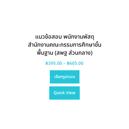
แนวข้อสอบ พนักงานพัสดุ
สำนักงานคณะกรรมการศึกษาขั้น
พื้นฐาน (สพฐ ส่วนกลาง)
Price
฿
395.00
–
฿
605.00
This
range:
เลือกรูปแบบ
product
฿395.00
has
through
Quick View
multiple
฿605.00
variants.
The
options
may