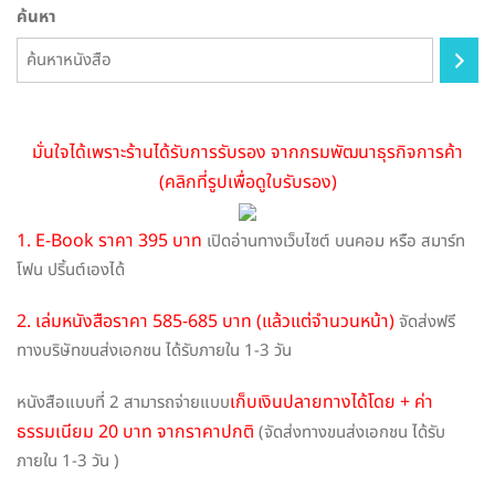
be
ค้นหา
chosen
on
the
product
page
มั่นใจได้เพราะร้านได้รับการรับรอง จากกรมพัฒนาธุรกิจการค้า
(คลิกที่รูปเพื่อดูใบรับรอง)
1. E-Book ราคา 395 บาท
เปิดอ่านทางเว็บไซต์ บนคอม หรือ สมาร์ท
โฟน ปริ้นต์เองได้
2. เล่มหนังสือราคา 585-685 บาท (แล้วแต่จำนวนหน้า)
จัดส่งฟรี
ทางบริษัทขนส่งเอกชน ได้รับภายใน 1-3 วัน
เก็บเงินปลายทางได้โดย + ค่า
หนังสือแบบที่ 2 สามารถจ่ายแบบ
ธรรมเนียม 20 บาท จากราคาปกติ
(จัดส่งทางขนส่งเอกชน ได้รับ
ภายใน 1-3 วัน )