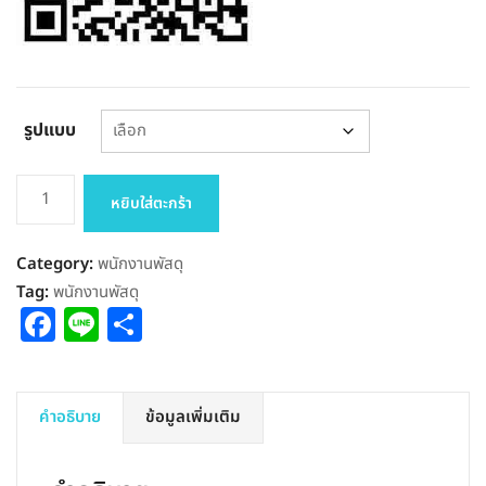
รูปแบบ
จำนวน
หยิบใส่ตะกร้า
แนว
ข้อสอบ
Category:
พนักงานพัสดุ
พนักงาน
Tag:
พนักงานพัสดุ
พัสดุ
Facebook
Line
Share
สพฐ
ส่วน
กลาง
ชิ้น
คำอธิบาย
ข้อมูลเพิ่มเติม