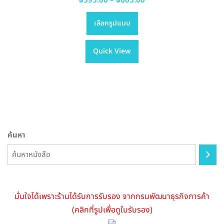
฿
395.00
–
฿
605.00
This
range:
เลือกรูปแบบ
product
฿395.00
has
through
Quick View
multiple
฿605.00
variants.
The
options
may
be
chosen
ค้นหา
on
the
product
page
มั่นใจได้เพราะร้านได้รับการรับรอง จากกรมพัฒนาธุรกิจการค้า
(คลิกที่รูปเพื่อดูใบรับรอง)