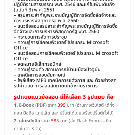
ปฏิบัติงานสารบรรณ พ.ศ. 2546 และแก้ไขเพิ่มเติมถึง
(ฉบับที่ 3) พ.ศ. 2551
– สรุปสาระสำคัญพระราชบัญญัติการจัดซื้อจัดจ้างและ
การบริหารพัสดุภาครัฐ พ.ศ. 2560
– แนวข้อสอบสรุปสาระสำคัญพระราชบัญญัติการจัดซื้อ
จัดจ้างและการบริหารพัสดุภาครัฐ พ.ศ. 2560
– กระบวนการจัดการประชุม
– ความรู้การใช้คอมพิวเตอร์ โปรแกรม Microsoft
Office
– แนวข้อสอบการใช้คอมพิวเตอร์ โปรแกรม Microsoft
Office
– จดหมายอิเล็กทรอนิกส์
– ความรู้รอบตัว สถานการณ์บ้านเมืองปัจจุบัน
– เทคนิคการสอบสัมภาษณ์
– ไฟล์เสียง MP3 เทคนิคการแต่งกาย และ ตัวอย่างสค
ริปคำตอบ การสอบสัมภาษณ์เข้างานราชการ
รูปแบบแนวข้อสอบ มีให้เลือก 3 รูปแบบ คือ
1. E-Book (PDF)
ราคา
395
บาท (อ่านทางเว็บไซต์ ได้ทั้ง
คอม มือถือ แทปเล็ต และ ปริ้นต์ได้โดยเครื่องปริ้นต์ทั่วไป)
2. เล่มหนังสือ
ราคา
585
บาท (ส่ง Flash Express ถึง
ภายใน 2–3 วัน)