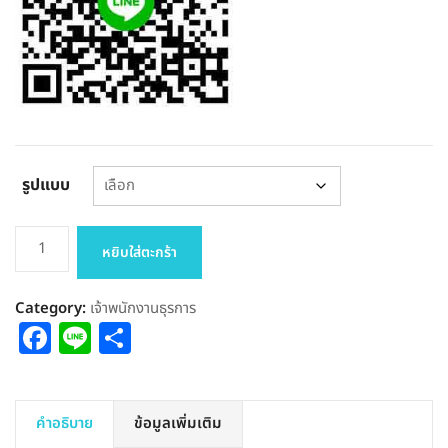
รูปแบบ
จำนวน
หยิบใส่ตะกร้า
แนว
ข้อสอบ
Category:
เจ้าพนักงานธุรการ
เจ้า
Facebook
Line
Share
พนักงาน
ธุรการ
ปฏิบัติ
งาน
คำอธิบาย
ข้อมูลเพิ่มเติม
กทม.