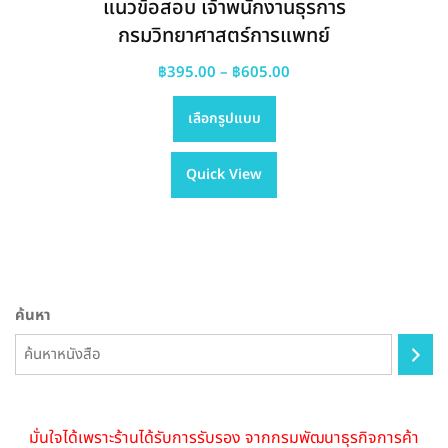
แนวข้อสอบ เจ้าพนักงานธุรการ
กรมวิทยาศาสตร์การแพทย์
Price
฿
395.00
–
฿
605.00
This
range:
เลือกรูปแบบ
product
฿395.00
has
through
Quick View
multiple
฿605.00
variants.
The
options
may
be
ค้นหา
chosen
on
the
product
page
มั่นใจได้เพราะร้านได้รับการรับรอง จากกรมพัฒนาธุรกิจการค้า