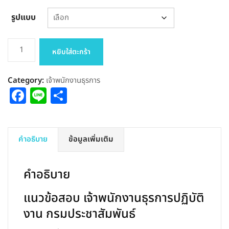
รูปแบบ
จำนวน
หยิบใส่ตะกร้า
แนว
ข้อสอบ
Category:
เจ้าพนักงานธุรการ
เจ้า
Facebook
Line
Share
พนักงาน
ธุรการ
ปฏิบัติ
งาน
คำอธิบาย
ข้อมูลเพิ่มเติม
กรม
ประชาสัมพันธ์
คำอธิบาย
ชิ้น
แนวข้อสอบ เจ้าพนักงานธุรการปฏิบัติ
งาน กรมประชาสัมพันธ์