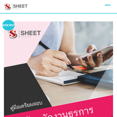
Skip
to
content
ลดราคา!