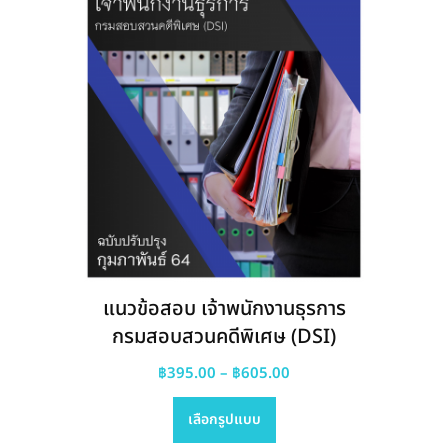
แนวข้อสอบ เจ้าพนักงานธุรการ
สำนักงานมาตรฐานผลิตภัณฑ์
อุตสาหกรรม
Price
฿
395.00
–
฿
605.00
This
range: