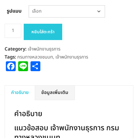
รูปแบบ
จำนวน
หยิบใส่ตะกร้า
แนว
ข้อสอบ
Category:
เจ้าพนักงานธุรการ
เจ้า
Tags:
กรมทางหลวงชนบท
,
เจ้าพนักงานธุรการ
พนักงาน
Facebook
Line
Share
ธุรการ
กรม
ทางหลวง
ชนบท
คำอธิบาย
ข้อมูลเพิ่มเติม
2564
ชิ้น
คำอธิบาย
แนวข้อสอบ เจ้าพนักงานธุรการ กรม
ทางหลวงชนบท