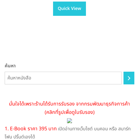
เลือกรูปแบบ
product
฿395.00
has
through
Quick View
multiple
฿605.00
variants.
The
options
may
be
ค้นหา
chosen
on
the
product
page
มั่นใจได้เพราะร้านได้รับการรับรอง จากกรมพัฒนาธุรกิจการค้า
(คลิกที่รูปเพื่อดูใบรับรอง)
1. E-Book ราคา 395 บาท
เปิดอ่านทางเว็บไซต์ บนคอม หรือ สมาร์ท
โฟน ปริ้นต์เองได้