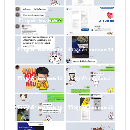
รีวิวลูกค้า ๒๑๐๒๑๒ 7
รีวิวลูกค้า ๒๑๐๒๑๒ 11
รีวิวลูกค้า ๒๑๐๒๑๒ 14
รีวิวลูกค้า ๒๑๐๒๑๒ 13
รีวิวลูกค้า ๒๑๐๒๑๒ 12
รีวิวลูกค้า ๒๑๐๒๑๒ 21
รีวิวลูกค้า ๒๑๐๒๑๒ 16
รีวิวลูกค้า ๒๑๐๒๑๒ 20