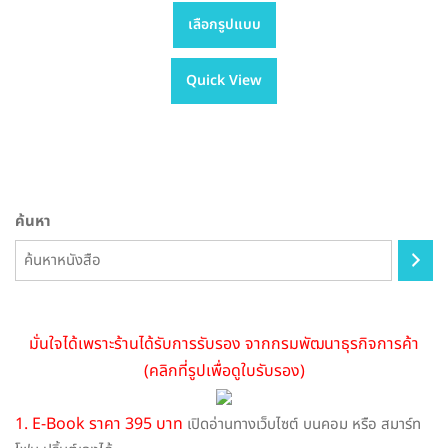
This
range:
เลือกรูปแบบ
product
฿395.00
has
through
Quick View
multiple
฿705.00
variants.
The
options
may
be
ค้นหา
chosen
on
the
product
page
มั่นใจได้เพราะร้านได้รับการรับรอง จากกรมพัฒนาธุรกิจการค้า
(คลิกที่รูปเพื่อดูใบรับรอง)
1. E-Book ราคา 395 บาท
เปิดอ่านทางเว็บไซต์ บนคอม หรือ สมาร์ท