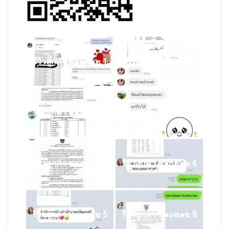
รีวิวลูกค้า ๒๑๐๒๑๒ 1
รีวิวลูกค้า ๒๑๐๒๑๒ 0
รีวิวลูกค้า ๒๑๐๒๑๒ 3
รีวิวลูกค้า ๒๑๐๒๑๒ 4
รีวิวลูกค้า ๒๑๐๒๑๒ 2
รีวิวลูกค้า ๒๑๐๒๑๒ 6
รีวิวลูกค้า ๒๑๐๒๑๒ 5
รีวิวลูกค้า ๒๑๐๒๑๒ 8