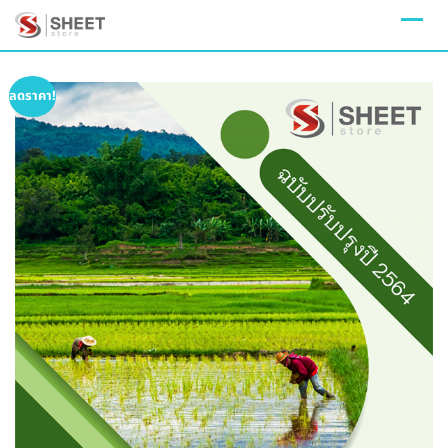
Skip
to
content
ลดราคา!