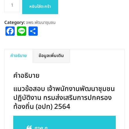
จำนวน
หยิบใส่ตะกร้า
แนว
ข้อสอบ
Category:
จพง.พัฒนาชุมชน
เจ้า
Facebook
Line
Share
พนักงาน
พัฒนา
ชุมชน
ปฏิบัติ
คำอธิบาย
ข้อมูลเพิ่มเติม
งาน
ท้อง
คำอธิบาย
ถิ่น
2564
แนวข้อสอบ เจ้าพนักงานพัฒนาชุมชน
(อปท)
ปฏิบัติงาน กรมส่งเสริมการปกครอง
ชิ้น
ท้องถิ่น (อปท) 2564
ภาค ก.