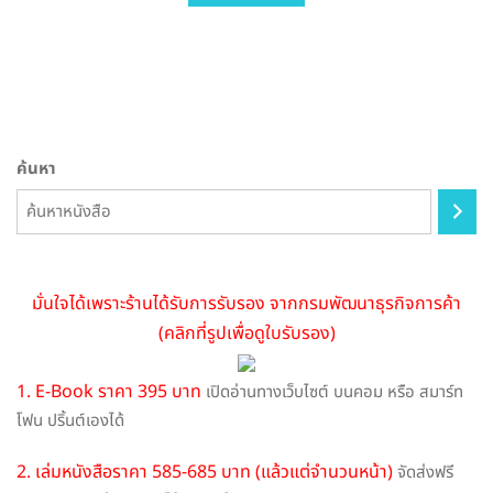
variants.
The
options
may
be
chosen
ค้นหา
on
the
product
page
มั่นใจได้เพราะร้านได้รับการรับรอง จากกรมพัฒนาธุรกิจการค้า
(คลิกที่รูปเพื่อดูใบรับรอง)
1. E-Book ราคา 395 บาท
เปิดอ่านทางเว็บไซต์ บนคอม หรือ สมาร์ท
โฟน ปริ้นต์เองได้
2. เล่มหนังสือราคา 585-685 บาท (แล้วแต่จำนวนหน้า)
จัดส่งฟรี