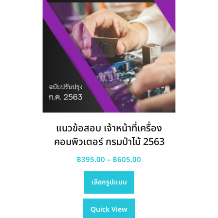
แนวข้อสอบ เจ้าหน้าที่เครื่อง
คอมพิวเตอร์ กรมป่าไม้ 2563
Price
฿
395.00
–
฿
605.00
This
range:
เลือกรูปแบบ
product
฿395.00
has
through
Quick View
multiple
฿605.00