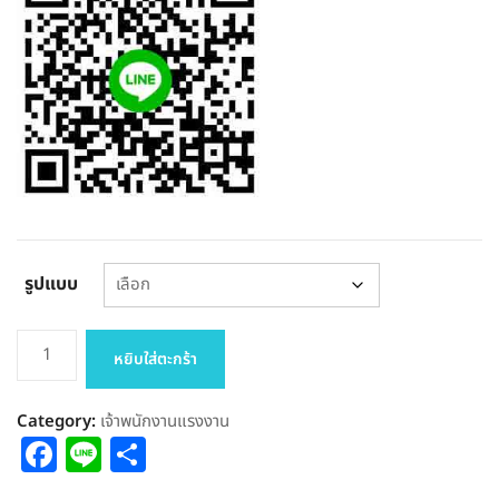
รูปแบบ
จำนวน
หยิบใส่ตะกร้า
แนว
ข้อสอบ
Category:
เจ้าพนักงานแรงงาน
เจ้า
Facebook
Line
Share
พนักงาน
แรงงาน