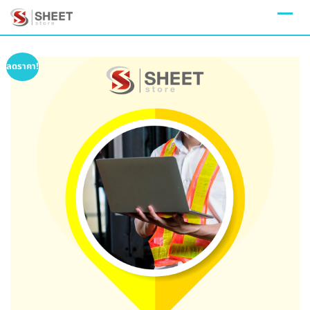
Skip
to
content
ลดราคา!