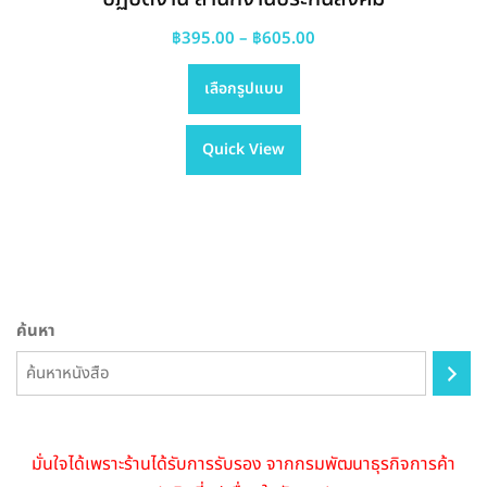
Price
฿
395.00
–
฿
605.00
This
range:
เลือกรูปแบบ
product
฿395.00
has
through
Quick View
multiple
฿605.00
variants.
The
options
may
be
chosen
ค้นหา
on
the
product
page
มั่นใจได้เพราะร้านได้รับการรับรอง จากกรมพัฒนาธุรกิจการค้า