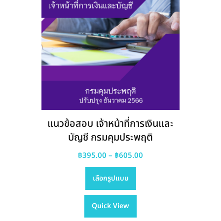
แนวข้อสอบ เจ้าหน้าที่การเงินและ
บัญชี กรมบังคับคดี
Price
฿
395.00
–
฿
605.00
This
range:
เลือกรูปแบบ
product
฿395.00
has
through
Quick View
multiple
฿605.00
variants.