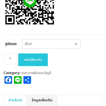
รูปแบบ
จำนวน
หยิบใส่ตะกร้า
แนว
ข้อสอบ
Category:
จนท.การเงินและบัญชี
เจ้า
Facebook
Line
Share
หน้าที่
การ
เงิน
และ
คำอธิบาย
ข้อมูลเพิ่มเติม
บัญชี