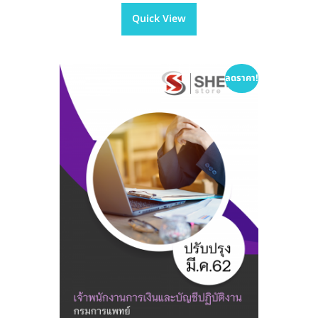
has
through
Quick View
multiple
฿605.00
variants.
The
options
ลดราคา!
may
be
chosen
on
the
product
page