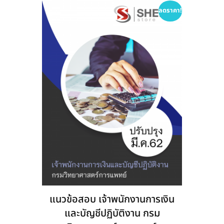
options
ลดราคา!
may
be
chosen
on
the
product
page
แนวข้อสอบ เจ้าพนักงานการเงิน
และบัญชีปฏิบัติงาน กรม