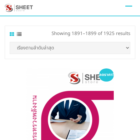
Skip
to
content
Sort
Showing 1891–1899 of 1925 results
by
lates
ลดราคา!