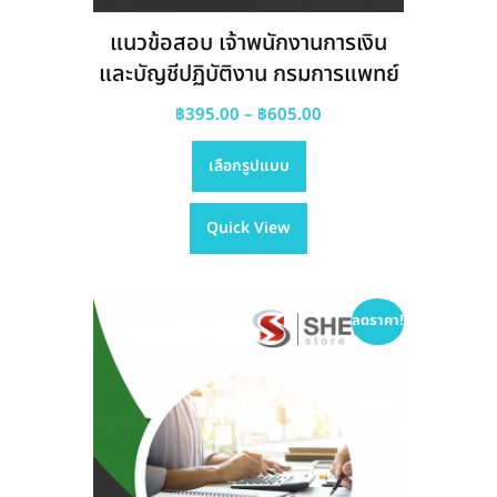
แนวข้อสอบ เจ้าพนักงานการเงิน
และบัญชีปฏิบัติงาน กรมการแพทย์
Price
฿
395.00
–
฿
605.00
This
range:
เลือกรูปแบบ
product
฿395.00
has
through
Quick View
multiple
฿605.00
variants.
The
options
ลดราคา!
may
be
chosen
on
the
product