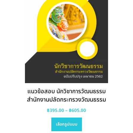
chosen
on
the
product
page
แนวข้อสอบ นักวิชาการวัฒนธรรม
สำนักงานปลัดกระทรวงวัฒนธรรม
Price
฿
395.00
–
฿
605.00
This
range:
เลือกรูปแบบ
product
฿395.00