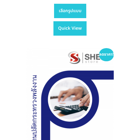
This
range:
เลือกรูปแบบ
product
฿395.00
has
through
Quick View
multiple
฿605.00
variants.
The
options
ลดราคา!
may
be
chosen
on
the
product
page