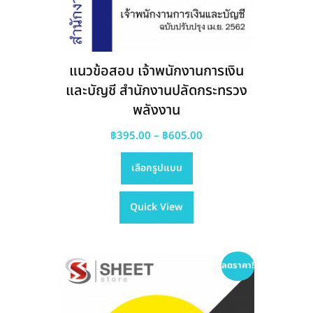
แนวข้อสอบ เจ้าพนักงานการเงิน
และบัญชี สำนักงานปลัดกระทรวง
พลังงาน
Price
฿
395.00
–
฿
605.00
This
range:
เลือกรูปแบบ
product
฿395.00
has
through
Quick View
multiple
฿605.00
variants.
The
options
ลดราคา!
may
be