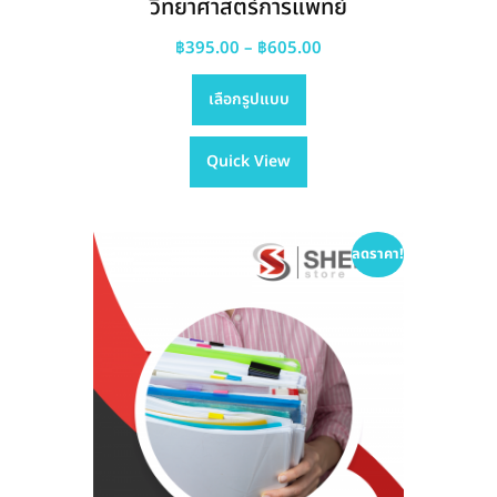
วิทยาศาสตร์การแพทย์
Price
฿
395.00
–
฿
605.00
This
range:
เลือกรูปแบบ
product
฿395.00
has
through
Quick View
multiple
฿605.00
variants.
The
options
ลดราคา!
may
be
chosen
on
the
product
page