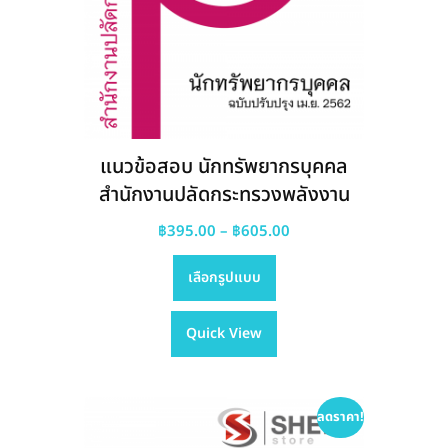
แนวข้อสอบ นักทรัพยากรบุคคล
สำนักงานปลัดกระทรวงพลังงาน
Price
฿
395.00
–
฿
605.00
This
range:
เลือกรูปแบบ
product
฿395.00
has
through
Quick View
multiple
฿605.00
variants.
The
options
ลดราคา!
may