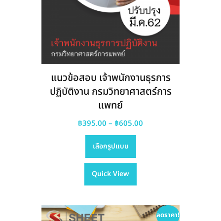
แนวข้อสอบ เจ้าพนักงานธุรการ
ปฏิบัติงาน กรมวิทยาศาสตร์การ
แพทย์
Price
฿
395.00
–
฿
605.00
This
range:
เลือกรูปแบบ
product
฿395.00
has
through
Quick View
multiple
฿605.00
variants.
The
options
ลดราคา!