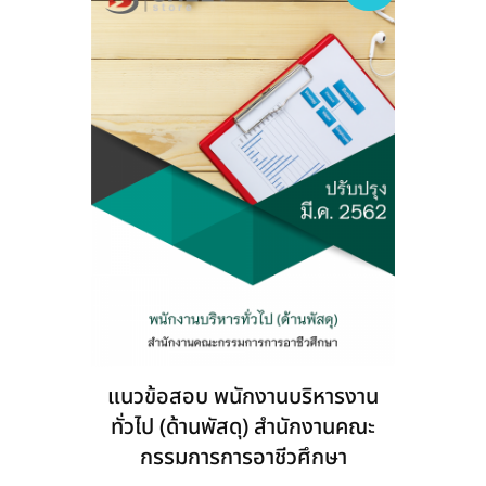
may
be
chosen
on
the
product
page
แนวข้อสอบ พนักงานบริหารงาน
ทั่วไป (ด้านพัสดุ) สำนักงานคณะ
กรรมการการอาชีวศึกษา