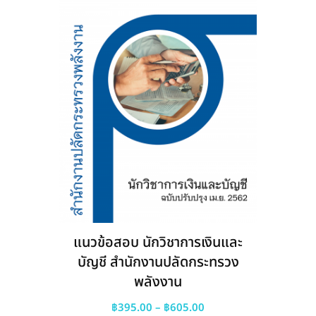
be
chosen
on
the
product
page
แนวข้อสอบ นักวิชาการเงินและ
บัญชี สำนักงานปลัดกระทรวง
พลังงาน
Price
฿
395.00
–
฿
605.00