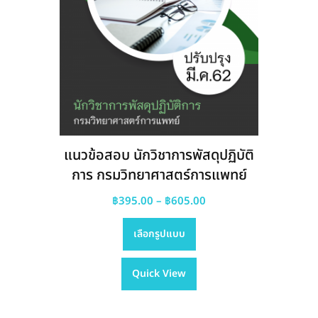
page
แนวข้อสอบ นักวิชาการพัสดุปฏิบัติ
การ กรมวิทยาศาสตร์การแพทย์
Price
฿
395.00
–
฿
605.00
This
range:
เลือกรูปแบบ
product
฿395.00
has
through
Quick View
multiple
฿605.00
variants.
The