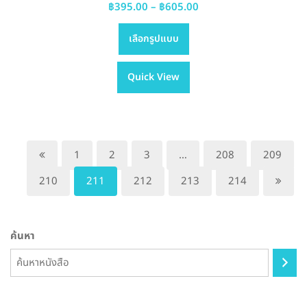
Price
฿
395.00
–
฿
605.00
This
range:
เลือกรูปแบบ
product
฿395.00
has
through
Quick View
multiple
฿605.00
variants.
The
options
may
1
2
3
…
208
209
be
210
211
212
213
214
chosen
on
the
ค้นหา
product
page