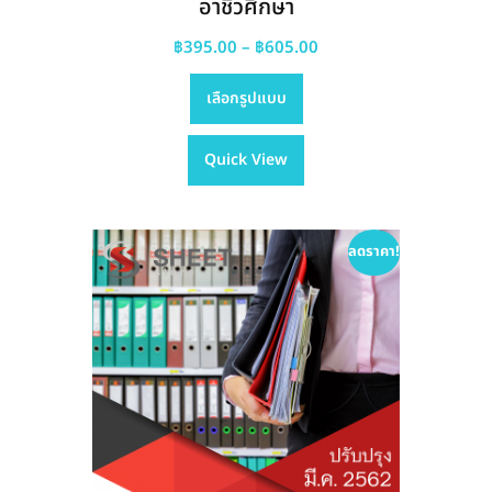
อาชีวศึกษา
Price
฿
395.00
–
฿
605.00
This
range:
เลือกรูปแบบ
product
฿395.00
has
through
Quick View
multiple
฿605.00
variants.
The
options
ลดราคา!
may
be
chosen
on
the
product
page