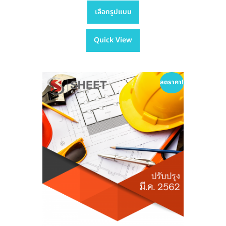
This
range:
เลือกรูปแบบ
product
฿395.00
has
through
Quick View
multiple
฿605.00
variants.
The
options
ลดราคา!
may
be
chosen
on
the
product
page