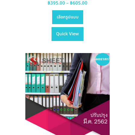
Price
฿
395.00
–
฿
605.00
This
range:
เลือกรูปแบบ
product
฿395.00
has
through
Quick View
multiple
฿605.00
variants.
The
options
ลดราคา!
may
be
chosen
on
the
product
page