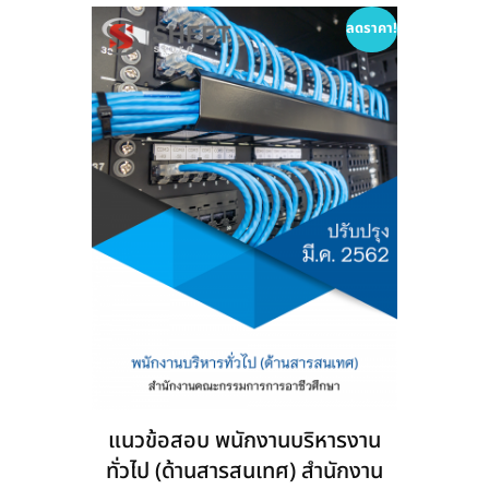
options
ลดราคา!
may
be
chosen
on
the
product
page
แนวข้อสอบ พนักงานบริหารงาน
ทั่วไป (ด้านสารสนเทศ) สำนักงาน