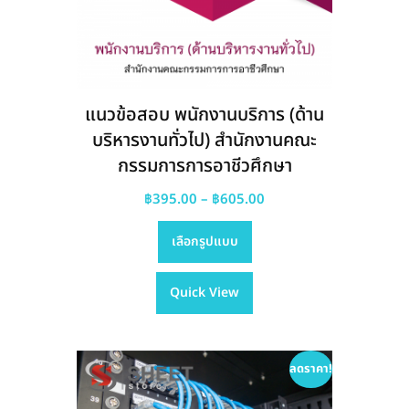
แนวข้อสอบ พนักงานบริการ (ด้าน
บริหารงานทั่วไป) สำนักงานคณะ
กรรมการการอาชีวศึกษา
Price
฿
395.00
–
฿
605.00
This
range:
เลือกรูปแบบ
product
฿395.00
has
through
Quick View
multiple
฿605.00
variants.
The
options
ลดราคา!
may