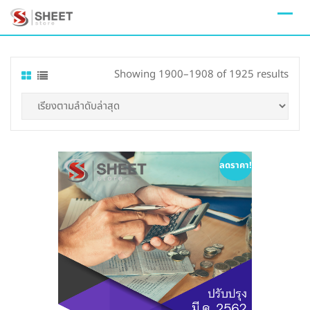
Skip
to
content
Sort
Showing 1900–1908 of 1925 results
by
lates
ลดราคา!