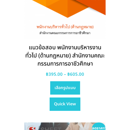
แนวข้อสอบ พนักงานบริหารงาน
ทั่วไป (ด้านกฎหมาย) สำนักงานคณะ
กรรมการการอาชีวศึกษา
Price
฿
395.00
–
฿
605.00
This
range:
เลือกรูปแบบ
product
฿395.00
has
through
Quick View
multiple
฿605.00
variants.
The
options
ลดราคา!