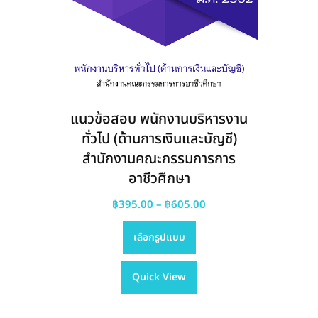
แนวข้อสอบ พนักงานบริหารงาน
ทั่วไป (ด้านการเงินและบัญชี)
สำนักงานคณะกรรมการการ
อาชีวศึกษา
Price
฿
395.00
–
฿
605.00
This
range:
เลือกรูปแบบ
product
฿395.00
has
through
Quick View
multiple
฿605.00
variants.
The