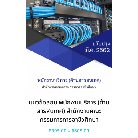
be
chosen
on
the
product
page
แนวข้อสอบ พนักงานบริการ (ด้าน
สารสนเทศ) สำนักงานคณะ
กรรมการการอาชีวศึกษา
Price
฿
395.00
–
฿
605.00