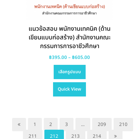
แนวข้อสอบ พนักงานเทคนิค (ด้าน
เขียนแบบก่อสร้าง) สำนักงานคณะ
กรรมการการอาชีวศึกษา
Price
฿
395.00
–
฿
605.00
This
range:
เลือกรูปแบบ
product
฿395.00
has
through
Quick View
multiple
฿605.00
variants.
The
options
may
1
2
3
…
209
210
be
211
212
213
214
chosen