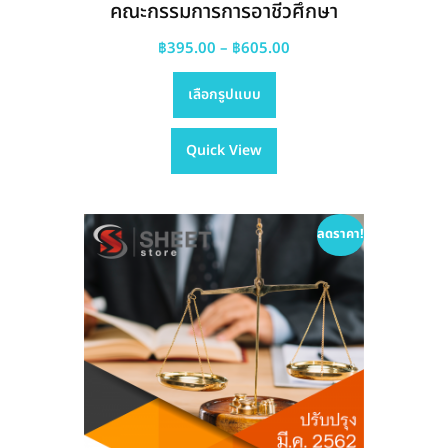
คณะกรรมการการอาชีวศึกษา
Price
฿
395.00
–
฿
605.00
This
range:
เลือกรูปแบบ
product
฿395.00
has
through
Quick View
multiple
฿605.00
variants.
The
options
ลดราคา!
may
be
chosen
on
the
product
page