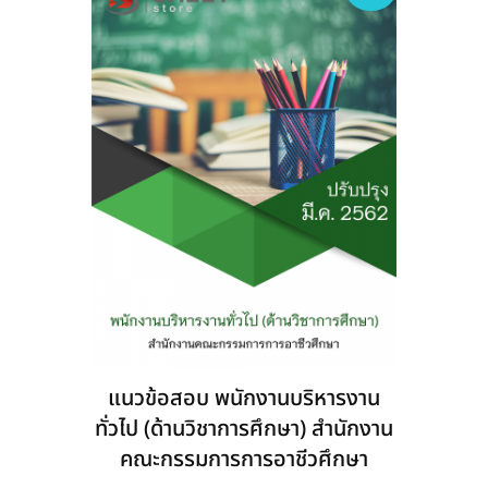
may
be
chosen
on
the
product
page
แนวข้อสอบ พนักงานบริหารงาน
ทั่วไป (ด้านวิชาการศึกษา) สำนักงาน
คณะกรรมการการอาชีวศึกษา