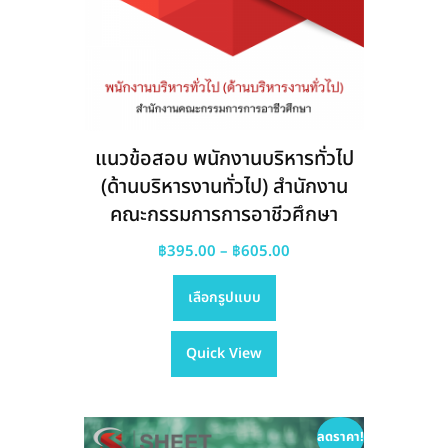
แนวข้อสอบ พนักงานบริหารทั่วไป
(ด้านบริหารงานทั่วไป) สำนักงาน
คณะกรรมการการอาชีวศึกษา
Price
฿
395.00
–
฿
605.00
This
range:
เลือกรูปแบบ
product
฿395.00
has
through
Quick View
multiple
฿605.00
variants.
The
options
ลดราคา!