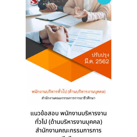
may
be
chosen
on
the
product
page
แนวข้อสอบ พนักงานบริหารงาน
ทั่วไป (ด้านบริหารงานบุคคล)
สำนักงานคณะกรรมการการ